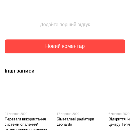
Додайте перший відгук
Новий коментар
Інші записи
24 червня 2020
17 червня 2020
6 червня 2020
Переваги використання
Біметалеві радіатори
Відкриття і
системи опалення/
Leonardo
центру Тепл
охолодження приміщень