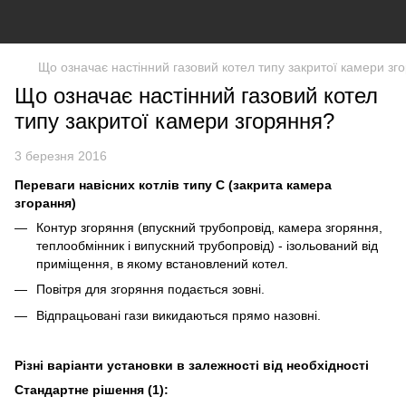
Що означає настінний газовий котел типу закритої камери зг
Що означає настінний газовий котел
типу закритої камери згоряння?
3 березня 2016
Переваги навісних котлів типу C (закрита камера
згорання)
Контур згоряння (впускний трубопровід, камера згоряння,
теплообмінник і випускний трубопровід) - ізольований від
приміщення, в якому встановлений котел.
Повітря для згоряння подається зовні.
Відпрацьовані гази викидаються прямо назовні.
Різні варіанти установки в залежності від необхідності
Стандартне рішення (1):