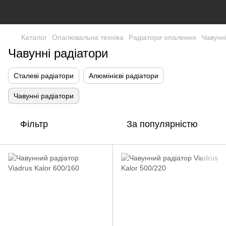
Каталог
Опалювальна техніка
Радіатори опалення
Чавунні
Чавунні радіатори
Сталеві радіатори
Алюмінієві радіатори
Чавунні радіатори
Фільтр
За популярністю