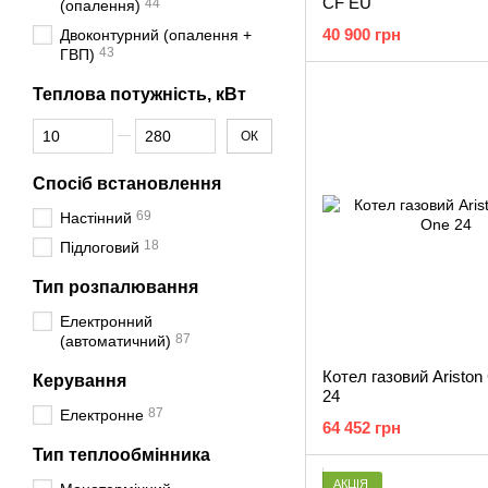
CF EU
44
(опалення)
40 900 грн
Двоконтурний (опалення +
43
ГВП)
Теплова потужність, кВт
Від Теплова потужність, кВт
До Теплова потужність, кВт
ОК
Спосіб встановлення
69
Настінний
18
Підлоговий
Тип розпалювання
Електронний
87
(автоматичний)
Котел газовий Aristo
Керування
24
87
Електронне
64 452 грн
Тип теплообмінника
АКЦІЯ