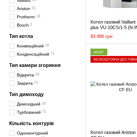
Vaillant
31
Ariston
14
Protherm
Котел газовий Vaillan
2
Bosch
plus VU 10CS/1-5 (N-I
Тип котла
83 000 грн
16
Конвекційний
АКЦІЯ
71
Конденсаційний
БЕЗКОШТОВНА ДОСТАВК
Тип камери згоряння
16
Відкрита
71
Закрита
Тип димоходу
16
Димохідний
71
Турбований
Кількість контурів
Котел газовий Ariston
Одноконтурний