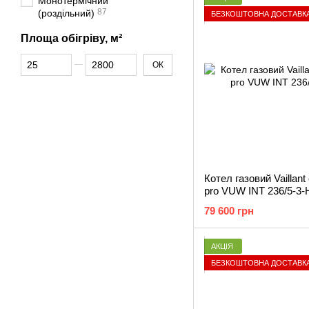
Монотермічний
87
(роздільний)
БЕЗКОШТОВНА ДОСТАВК
Площа обігріву, м²
Від Площа обігріву, м²
До Площа обігріву, м²
ОК
Котел газовий Vaillan
pro VUW INT 236/5-3-
79 600 грн
АКЦІЯ
БЕЗКОШТОВНА ДОСТАВК