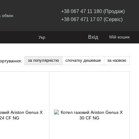
+38 067 47 11 180 (Продаж)
 обмін
+38 067 471 17 07 (Сервіс)
Вхід
Мій кошик
Укр
за популярністю
спочатку дешевше
за назвою
ортування: