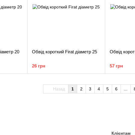
діаметр 20
Обвід короткий Firat діаметр 25
Обвід коротк
26 грн
57 грн
Назад
1
2
3
4
5
6
...
Клієнтам