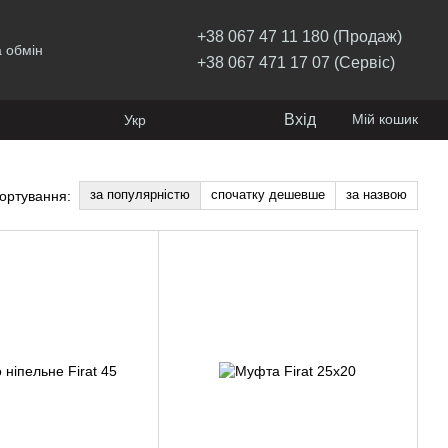
+38 067 47 11 180 (Продаж)
 обмін
+38 067 471 17 07 (Сервіс)
Вхід
Мій кошик
Укр
за популярністю
спочатку дешевше
за назвою
ортування: