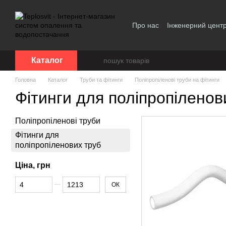
Перейти до основного контенту
Про нас
Інженерний цент
Політика конфіденційност
Каталог
Головна
Каталог
Труби та фітинги
Поліпропіленові труби на фітинги
Фітинги для поліпропіленов
Поліпропіленові труби
Фітинги для
поліпропіленових труб
Ціна, грн
Від Ціна, грн
До Ціна, грн
ОК