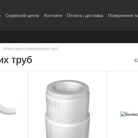
р
Сервісний центр
Контакти
Оплата і доставка
Повернення та
і
Фітинги для поліпропіленових труб
их труб
С