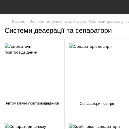
Каталог
Запірно-регулююча арматура
Системи деаерації т
Системи деаерації та сепаратори
Автоматичні повітровідвідники
Сепаратори повітря