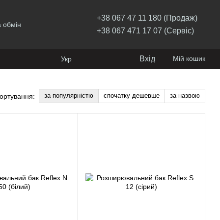
+38 067 47 11 180 (Продаж)
 обмін
+38 067 471 17 07 (Сервіс)
Вхід
Мій кошик
Укр
за популярністю
спочатку дешевше
за назвою
ортування: