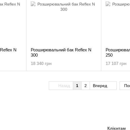
Reflex N
Розширювальний бак Reflex N
Розширювал
300
250
18 340 грн
17 107 грн
Назад
1
2
Вперед
По
Клієнтам