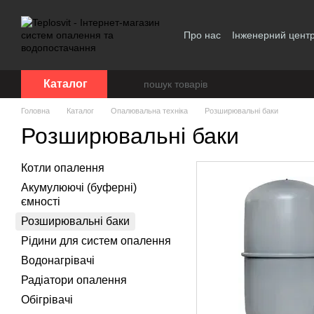
Перейти до основного контенту
Про нас
Інженерний цент
Політика конфіденційност
Каталог
Головна
Каталог
Опалювальна техніка
Розширювальні баки
Розширювальні баки
Котли опалення
Акумулюючі (буферні)
ємності
Розширювальні баки
Рідини для систем опалення
Водонагрівачі
Радіатори опалення
Обігрівачі