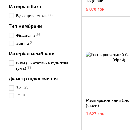
18 (сірий)
Матеріал бака
5 078 грн
38
Вуглецева сталь
Тип мембрани
36
Фіксована
2
Змінна
Матеріал мембрани
Butyl (Синтетична бутилова
38
гума)
Діаметр підключення
25
3/4"
13
1"
Розширювальний бак 
(сірий)
1 627 грн