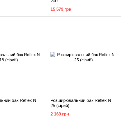
200
15 579 грн
ьний бак Reflex N
Розширювальний бак Reflex N
25 (сірий)
2 169 грн