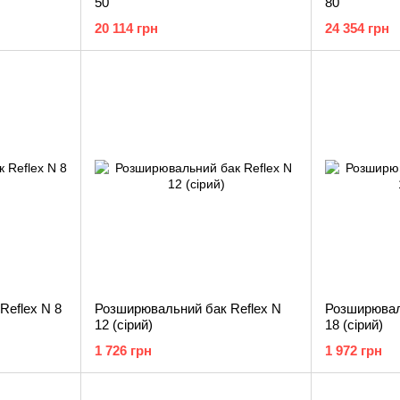
50
80
20 114 грн
24 354 грн
Reflex N 8
Розширювальний бак Reflex N
Розширювал
12 (сірий)
18 (сірий)
1 726 грн
1 972 грн