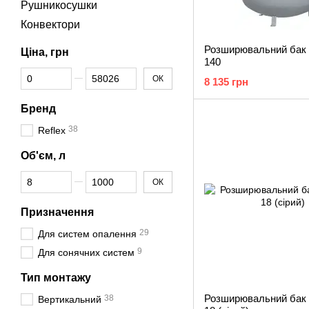
Рушникосушки
Конвектори
Розширювальний бак 
Ціна, грн
140
Від Ціна, грн
До Ціна, грн
ОК
8 135 грн
Бренд
38
Reflex
Об'єм, л
Від Об'єм, л
До Об'єм, л
ОК
Призначення
29
Для систем опалення
9
Для сонячних систем
Тип монтажу
Розширювальний бак 
38
Вертикальний