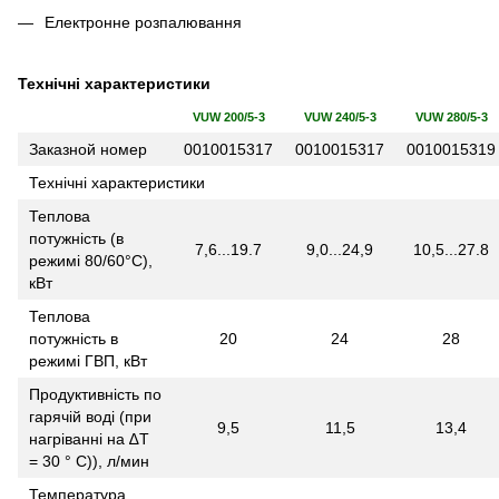
Електронне розпалювання
Технічні характеристики
VUW 200/5-3
VUW 240/5-3
VUW 280/5-3
Заказной номер
0010015317
0010015317
0010015319
Технічні характеристики
Теплова
потужність (в
7,6...19.7
9,0...24,9
10,5...27.8
режимі 80/60°C),
кВт
Теплова
потужність в
20
24
28
режимі ГВП, кВт
Продуктивність по
гарячій воді (при
9,5
11,5
13,4
нагріванні на ∆Т
= 30 ° С)), л/мин
Температура