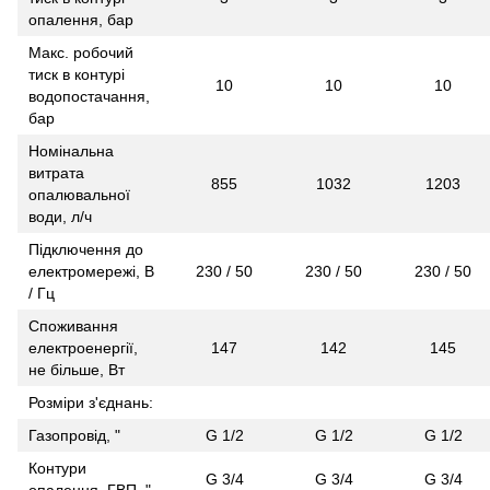
опалення, бар
Макс. робочий
тиск в контурі
10
10
10
водопостачання,
бар
Номінальна
витрата
855
1032
1203
опалювальної
води, л/ч
Підключення до
електромережі, В
230 / 50
230 / 50
230 / 50
/ Гц
Споживання
електроенергії,
147
142
145
не більше, Вт
Розміри з'єднань:
Газопровід, "
G 1/2
G 1/2
G 1/2
Контури
G 3/4
G 3/4
G 3/4