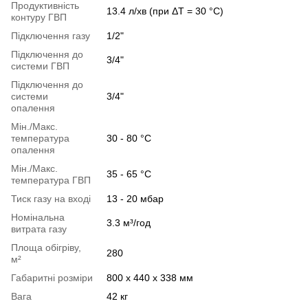
Продуктивність
13.4 л/хв (при ΔТ = 30 °C)
контуру ГВП
Підключення газу
1/2"
Підключення до
3/4"
системи ГВП
Підключення до
системи
3/4"
опалення
Мін./Макс.
температура
30 - 80 °C
опалення
Мін./Макс.
35 - 65 °C
температура ГВП
Тиск газу на вході
13 - 20 мбар
Номінальна
3.3 м³/год
витрата газу
Площа обігріву,
280
м²
Габаритні розміри
800 х 440 х 338 мм
Вага
42 кг