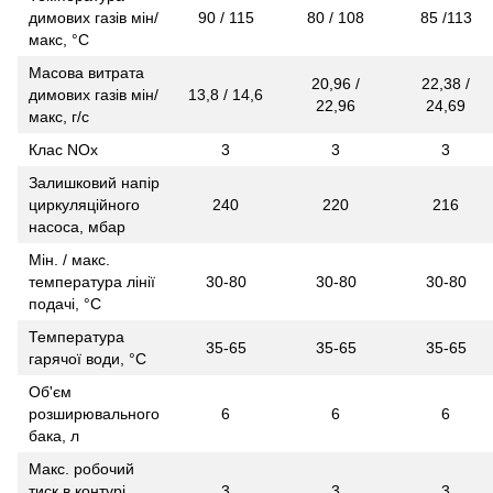
димових газів мін/
90 / 115
80 / 108
85 /113
макс, °С
Масова витрата
20,96 /
22,38 /
димових газів мін/
13,8 / 14,6
22,96
24,69
макс, г/с
Клас NOx
3
3
3
Залишковий напір
циркуляційного
240
220
216
насоса, мбар
Мін. / макс.
температура лінії
30-80
30-80
30-80
подачі, °С
Температура
35-65
35-65
35-65
гарячої води, °С
Об'єм
розширювального
6
6
6
бака, л
Макс. робочий
тиск в контурі
3
3
3