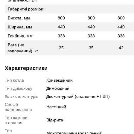
опалення, ГВП, "
Габаритні розміри:
Висота, мм
800
800
800
Ширина, мм
440
440
440
Глибина, мм
338
338
338
Вага (не
35
35
42
заповнений), кг
Характеристики
Тип котла
Конвекційний
Тип димоходу
Димохідний
Кількість контурів
Двоконтурний (опалення + ГВП)
Спосіб
Настінний
встановлення
Тип камери
Відкрита
згоряння
Тип
Монотермічний (роздільний)