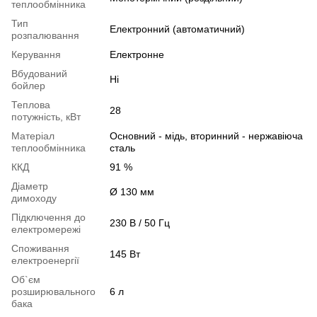
теплообмінника
Тип
Електронний (автоматичний)
розпалювання
Керування
Електронне
Вбудований
Ні
бойлер
Теплова
28
потужність, кВт
Матеріал
Основний - мідь, вторинний - нержавіюча
теплообмінника
сталь
ККД
91 %
Діаметр
Ø 130 мм
димоходу
Підключення до
230 В / 50 Гц
електромережі
Споживання
145 Вт
електроенергії
Об`єм
розширювального
6 л
бака