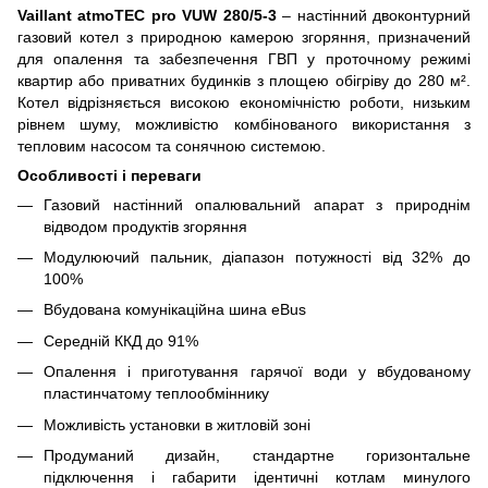
Vaillant atmoTEC pro VUW 280/5-3
– настінний двоконтурний
газовий котел з природною камерою згоряння, призначений
для опалення та забезпечення ГВП у проточному режимі
квартир або приватних будинків з площею обігріву до 280 м².
Котел відрізняється високою економічністю роботи, низьким
рівнем шуму, можливістю комбінованого використання з
тепловим насосом та сонячною системою.
Особливості і переваги
Газовий настінний опалювальний апарат з природнім
відводом продуктів згоряння
Модулюючий пальник, діапазон потужності від 32% до
100%
Вбудована комунікаційна шина eBus
Середній ККД до 91%
Опалення і приготування гарячої води у вбудованому
пластинчатому теплообміннику
Можливість установки в житловій зоні
Продуманий дизайн, стандартне горизонтальне
підключення і габарити ідентичні котлам минулого