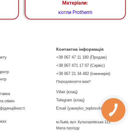
Матеріали:
котли Protherm
Контактна інформація
нету
+38 067 47 11 180 (Продаж)
+38 067 471 17 07 (Сервіс)
центр
‎+38 067 21 34 482 (Інженерія)
ентр
Передзвонити вам?
Viber (клац)
ставка
Telegram (клац)
та обмін
фіденційності
Email (yaseyko_teplosvit@ukr.net)
ежах
м.Львів, вул. Кульпарківська 115
Мапа проїзду