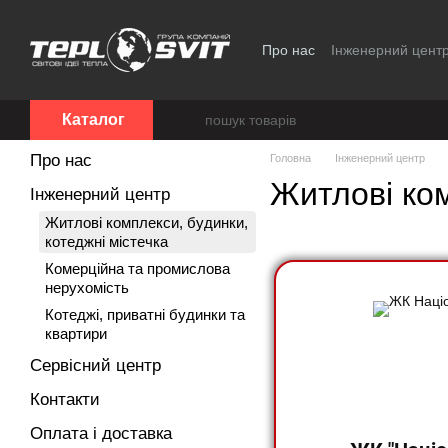
Перейти до основного контенту
Про нас
Інженерний цент
Політика конфіденційност
Каталог
Про нас
Головна
Інженерний центр
Житлові ком
Інженерний центр
Житлові комплекси, будинки,
котеджні містечка
Комерційна та промислова
нерухомість
Котеджі, приватні будинки та
квартири
Сервісний центр
Контакти
Оплата і доставка