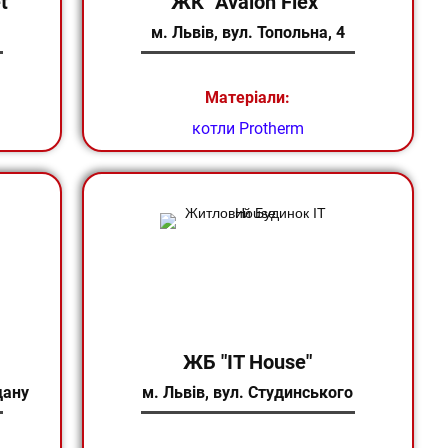
t"
ЖК "Avalon Flex"
м. Львів, ​вул. Топольна, 4
Матеріали:
котли Protherm
ЖБ "IT House"
дану
м. Львів, вул. ​Студинського