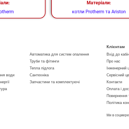
іали:
Матеріали:
otherm
котли Protherm
та
Ariston
Клієнтам
Автоматика для систем опалення
Вхід до кабі
Труби та фітинги
Про нас
Тепла підлога
Інженерний 
ння води
Сантехніка
Сервісний ц
нергії
Запчастини та комплектуючі
Контакти
тура
Оплата і до
Повернення 
Політика кон
Ми в соцмер