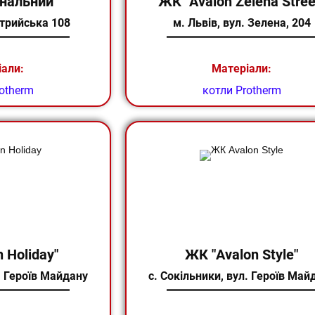
нальний"
ЖК "Avalon Zelena Stree
Стрийська 108
м. Львів, ​вул. Зелена, 204
іали:
Матеріали:
otherm
котли Protherm
 Holiday"
ЖК "Avalon Style"
л. Героїв Майдану
с. Сокільники, ​вул. Героїв Май