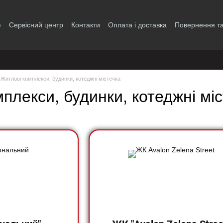
р
Сервісний центр
Контакти
Оплата і доставка
Повернення та
і
Житлові комплекси, будинки, котеджні містечка
плекси, будинки, котеджні мі