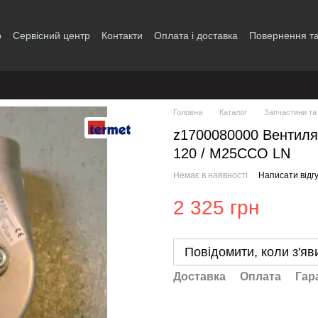
р
Сервісний центр
Контакти
Оплата і доставка
Повернення та
і
Головна
Каталог
Запчастини та
z1700080000 Вентилят
120 / M25CCO LN
Немає в наявності
Написати відгу
2 325 грн
Повідомити, коли з'яв
Доставка
Оплата
Гар