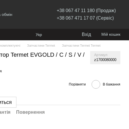
+38 067 47 11 180 (Продаж)
 обмін
+38 067 471 17 07 (Сервіс)
Вхід
Мій кошик
Укр
 комплектуючі
Запчастини Termet
Запчастини Termet Termet
ор Termet EVGOLD / C / S / V /
Артикул
z1700080000
к
Порівняти
В бажання
иться
антія
Повернення