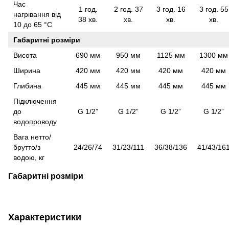
Час
1 год.
2 год. 37
3 год. 16
3 год. 55
нагрівання від
38 хв.
хв.
хв.
хв.
10 до 65 °С
Габаритні розміри
Висота
690 мм
950 мм
1125 мм
1300 мм
Ширина
420 мм
420 мм
420 мм
420 мм
Глибина
445 мм
445 мм
445 мм
445 мм
Підключення
до
G 1/2”
G 1/2”
G 1/2”
G 1/2”
водопроводу
Вага нетто/
брутто/з
24/26/74
31/23/111
36/38/136
41/43/16
водою, кг
Габаритні розміри
Характеристики