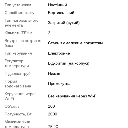
Тип установки
Настінний
Спосіб монтажу
Вертикальний
Тип нагрівального
Закритий (сухий)
елемента
Кількість ТЕНів
2
Внутрішнє покриття
Сталь з емалевим покриттям
бака
Тип керування
Електронне
Регулятор
Відкритий (на корпусі)
температури
Підводка труб
Нижня
Форма
Прямокутна
водонагрівача
Керування через
Без керування через Wi-Fi
Wi-Fi
Об'єм, л
100
Потужність, Вт
2000
Максимальна
температура
75 °С