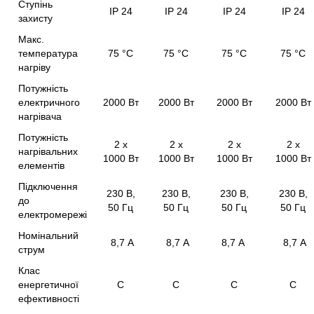
Ступінь
IP 24
IP 24
IP 24
IP 24
захисту
Макс.
температура
75 °С
75 °С
75 °С
75 °С
нагріву
Потужність
електричного
2000 Вт
2000 Вт
2000 Вт
2000 Вт
нагрівача
Потужність
2 х
2 х
2 х
2 х
нагрівальних
1000 Вт
1000 Вт
1000 Вт
1000 Вт
елементів
Підключення
230 В,
230 В,
230 В,
230 В,
до
50 Гц
50 Гц
50 Гц
50 Гц
електромережі
Номінальний
8,7 A
8,7 A
8,7 A
8,7 A
струм
Клас
енергетичної
С
С
С
С
ефективності