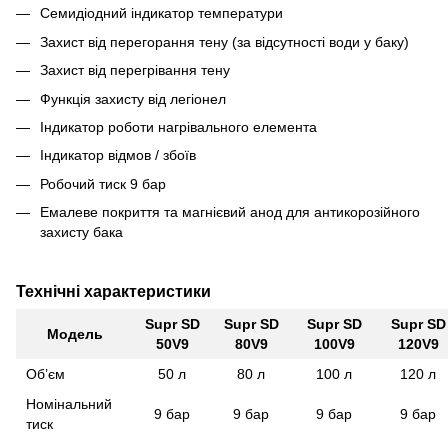
Семидіодний індикатор температури
Захист від перегорання тену (за відсутності води у баку)
Захист від перегрівання тену
Функція захисту від легіонел
Індикатор роботи нагрівального елемента
Індикатор відмов / збоїв
Робочий тиск 9 бар
Емалеве покриття та магнієвий анод для антикорозійного
захисту бака
Технічні характеристики
Supr SD
Supr SD
Supr SD
Supr SD
Модель
50V9
80V9
100V9
120V9
Об’єм
50 л
80 л
100 л
120 л
Номінальний
9 бар
9 бар
9 бар
9 бар
тиск