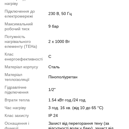
нагріву
Підключення до
230 В, 50 Гц
електромережі
Максимальний
9 бар
робочий тиск
Потужність
нагрівального
2 х 1000 Вт
елементу (ТЕНа)
Клас
C
енергоефективності
Матеріал корпусу
Сталь
Матеріал
Пінополіуретан
теплоізоляції
Гідравлічне
1/2"
підключення
Втрати тепла
1.54 кВт·год./24 год.
Час нагріву
3 год. 16 хв. (від 10 до 65 °С)
Клас захисту
IP 24
Оснащення і
Захист від перегорання тену (за
функції
відсутності води у баку), захист від