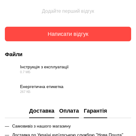
Додайте перший відгук
Написати відгук
Файли
Інструкція з експлуатації
0.7 МБ
PDF
Енергетична етикетка
267 КБ
PDF
Доставка
Оплата
Гарантія
Самовивіз з нашого магазину
Доставка по Україні кур'єрською службою "Нова Пошта"