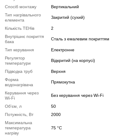
Спосіб монтажу
Вертикальний
Тип нагрівального
Закритий (сухий)
елемента
Кількість ТЕНів
2
Внутрішнє покриття
Сталь з емалевим покриттям
бака
Тип керування
Електронне
Регулятор
Відкритий (на корпусі)
температури
Підводка труб
Верхня
Форма
Прямокутна
водонагрівача
Керування через
Без керування через Wi-Fi
Wi-Fi
Об'єм, л
50
Потужність, Вт
2000
Максимальна
температура
75 °С
нагріву