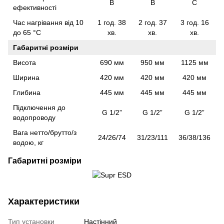
B
B
С
ефективності
Час нагрівання від 10
1 год. 38
2 год. 37
3 год. 16
до 65 °С
хв.
хв.
хв.
Габаритні розміри
Висота
690 мм
950 мм
1125 мм
Ширина
420 мм
420 мм
420 мм
Глибина
445 мм
445 мм
445 мм
Підключення до
G 1/2”
G 1/2”
G 1/2”
водопроводу
Вага нетто/брутто/з
24/26/74
31/23/111
36/38/136
водою, кг
Габаритні розміри
Характеристики
Тип установки
Настінний