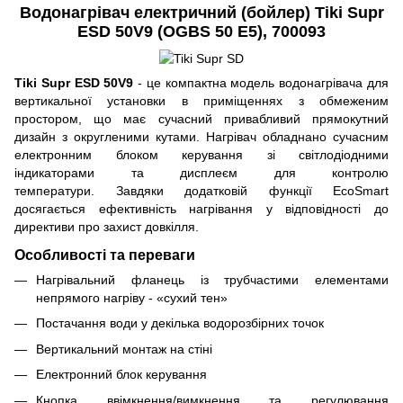
Водонагрівач електричний (бойлер)
Tiki Supr
ESD 50V9 (OGBS 50 E5)
, 700093
Tiki Supr ESD 50V9
- це компактна модель водонагрівача для
вертикальної установки в приміщеннях з обмеженим
простором, що має сучасний привабливий прямокутний
дизайн з округленими кутами. Нагрівач обладнано сучасним
електронним блоком керування зі світлодіодними
індикаторами та дисплеєм для контролю
температури. Завдяки додатковій функції EcoSmart
досягається ефективність нагрівання у відповідності до
директиви про захист довкілля.
Особливості та переваги
Нагрівальний фланець із трубчастими елементами
непрямого нагріву - «сухий тен»
Постачання води у декілька водорозбірних точок
Вертикальний монтаж на стіні
Електронний блок керування
Кнопка ввімкнення/вимкнення та регулювання