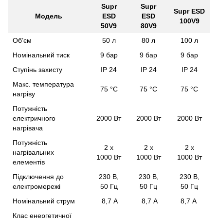
Supr
Supr
Supr ESD
Модель
ESD
ESD
100V9
50V9
80V9
Об’єм
50 л
80 л
100 л
Номінальний тиск
9 бар
9 бар
9 бар
Ступінь захисту
IP 24
IP 24
IP 24
Макс. температура
75 °С
75 °С
75 °С
нагріву
Потужність
електричного
2000 Вт
2000 Вт
2000 Вт
нагрівача
Потужність
2 х
2 х
2 х
нагрівальних
1000 Вт
1000 Вт
1000 Вт
елементів
Підключення до
230 В,
230 В,
230 В,
електромережі
50 Гц
50 Гц
50 Гц
Номінальний струм
8,7 A
8,7 A
8,7 A
Клас енергетичної