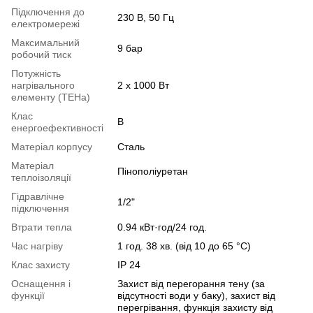
Підключення до
230 В, 50 Гц
електромережі
Максимальний
9 бар
робочий тиск
Потужність
нагрівального
2 х 1000 Вт
елементу (ТЕНа)
Клас
B
енергоефективності
Матеріал корпусу
Сталь
Матеріал
Пінополіуретан
теплоізоляції
Гідравлічне
1/2"
підключення
Втрати тепла
0.94 кВт·год/24 год.
Час нагріву
1 год. 38 хв. (від 10 до 65 °С)
Клас захисту
IP 24
Оснащення і
Захист від перегорання тену (за
функції
відсутності води у баку), захист від
перегрівання, функція захисту від