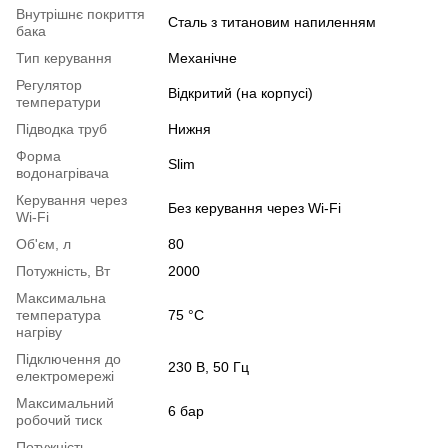
Внутрішнє покриття
Сталь з титановим напиленням
бака
Тип керування
Механічне
Регулятор
Відкритий (на корпусі)
температури
Підводка труб
Нижня
Форма
Slim
водонагрівача
Керування через
Без керування через Wi-Fi
Wi-Fi
Об'єм, л
80
Потужність, Вт
2000
Максимальна
температура
75 °С
нагріву
Підключення до
230 В, 50 Гц
електромережі
Максимальний
6 бар
робочий тиск
Потужність