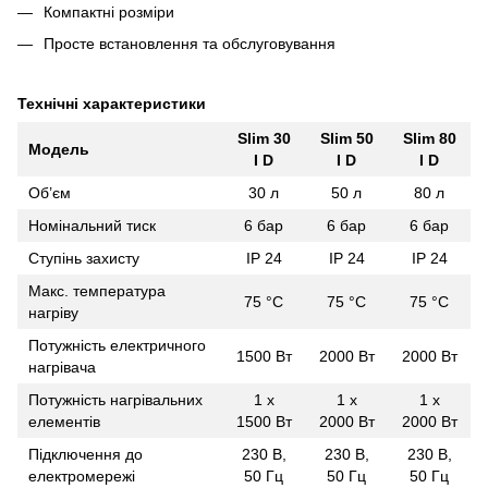
Компактні розміри
Просте встановлення та обслуговування
Технічні характеристики
Slim 30
Slim 50
Slim 80
Модель
I D
I D
I D
Об’єм
30 л
50 л
80 л
Номінальний тиск
6 бар
6 бар
6 бар
Ступінь захисту
IP 24
IP 24
IP 24
Макс. температура
75 °С
75 °С
75 °С
нагріву
Потужність електричного
1500 Вт
2000 Вт
2000 Вт
нагрівача
Потужність нагрівальних
1 х
1 х
1 х
елементів
1500 Вт
2000 Вт
2000 Вт
Підключення до
230 В,
230 В,
230 В,
електромережі
50 Гц
50 Гц
50 Гц