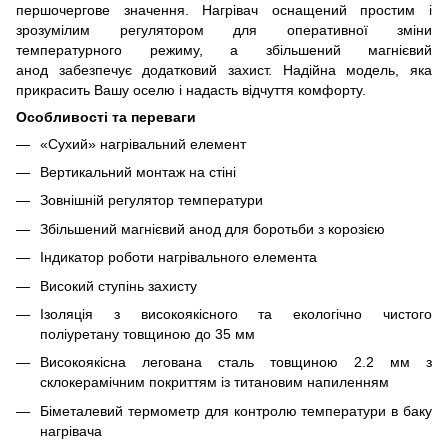
першочергове значення. Нагрівач оснащений простим і
зрозумілим регулятором для оперативної зміни
температурного режиму, а збільшений магнієвий
анод забезпечує додатковий захист. Надійна модель, яка
прикрасить Вашу оселю і надасть відчуття комфорту.
Особливості та переваги
«Сухий» нагрівальний елемент
Вертикальний монтаж на стіні
Зовнішній регулятор температури
Збільшений магнієвий анод для боротьби з корозією
Індикатор роботи нагрівального елемента
Високий ступінь захисту
Ізоляція з високоякісного та екологічно чистого
поліуретану товщиною до 35 мм
Високоякісна легована сталь товщиною 2.2 мм з
склокерамічним покриттям із титановим напиленням
Біметалевий термометр для контролю температури в баку
нагрівача