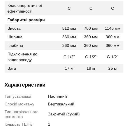
Клас енергетичної
C
C
C
ефективності
Габаритні розміри
Висота
512 мм
780 мм
1145 мм
Ширина
360 мм
360 мм
360 мм
Глибина
360 мм
360 мм
360 мм
Підключення до
G 1/2”
G 1/2”
G 1/2”
водопроводу
Вага
17 кг
19 кг
25 кг
Характеристики
Тип установки
Настінний
Спосіб монтажу
Вертикальний
Тип нагрівального
Закритий (сухий)
елемента
Кількість ТЕНів
1