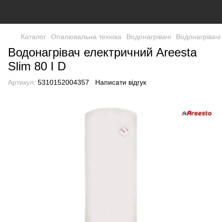
Каталог
Опалювальна техніка
Водонагрівачі
Водонагрівачі
Водонагрівач електричний Areesta
Slim 80 I D
Артикул:
5310152004357
Написати відгук