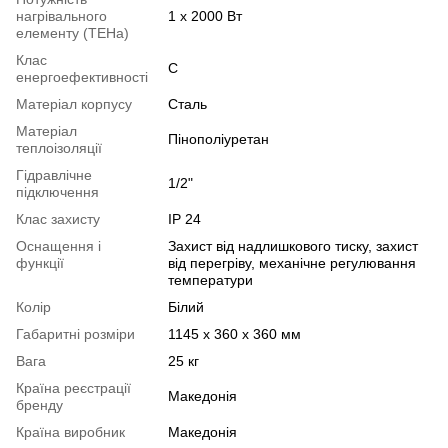
нагрівального
1 х 2000 Вт
елементу (ТЕНа)
Клас
С
енергоефективності
Матеріал корпусу
Сталь
Матеріал
Пінополіуретан
теплоізоляції
Гідравлічне
1/2"
підключення
Клас захисту
IP 24
Оснащення і
Захист від надлишкового тиску, захист
функції
від перегріву, механічне регулювання
температури
Колір
Білий
Габаритні розміри
1145 х 360 х 360 мм
Вага
25 кг
Країна реєстрації
Македонія
бренду
Країна виробник
Македонія