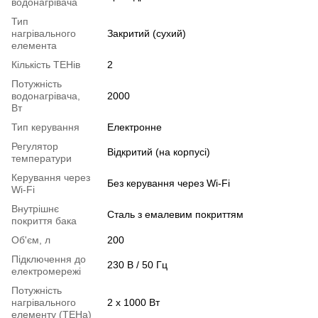
водонагрівача
Тип
нагрівального
Закритий (сухий)
елемента
Кількість ТЕНів
2
Потужність
водонагрівача,
2000
Вт
Тип керування
Електронне
Регулятор
Відкритий (на корпусі)
температури
Керування через
Без керування через Wi-Fi
Wi-Fi
Внутрішнє
Сталь з емалевим покриттям
покриття бака
Об'єм, л
200
Підключення до
230 В / 50 Гц
електромережі
Потужність
нагрівального
2 х 1000 Вт
елементу (ТЕНа)