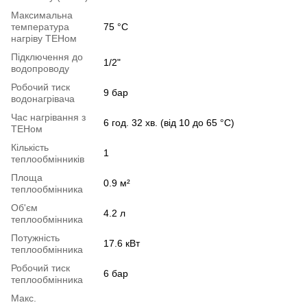
Максимальна
температура
75 °С
нагріву ТЕНом
Підключення до
1/2"
водопроводу
Робочий тиск
9 бар
водонагрівача
Час нагрівання з
6 год. 32 хв. (від 10 до 65 °С)
ТЕНом
Кількість
1
теплообмінників
Площа
0.9 м²
теплообмінника
Об'єм
4.2 л
теплообмінника
Потужність
17.6 кВт
теплообмінника
Робочий тиск
6 бар
теплообмінника
Макс.