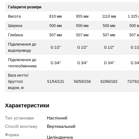
Габаритні розміри
Висота
810 мм
955 мм
1110 мм
1 325
Ширина
500 мм
500 мм
500 мм
500 
Глибина
507 мм
507 мм
507 мм
507 
Підключення до
G 1/2”
G 1/2”
G 1/2”
G 1/2
водопроводу
Підключення до
G 3/4”
G 3/4”
G 3/4”
G 3/4
теплообмінника
Вага нетто/
брутто/з
51/54/131
56/59/156
62/66/182
72/76/
водою, кг
Характеристики
Тип установки
Настінний
Спосіб монтажу
Вертикальний
Форма
Циліндрична