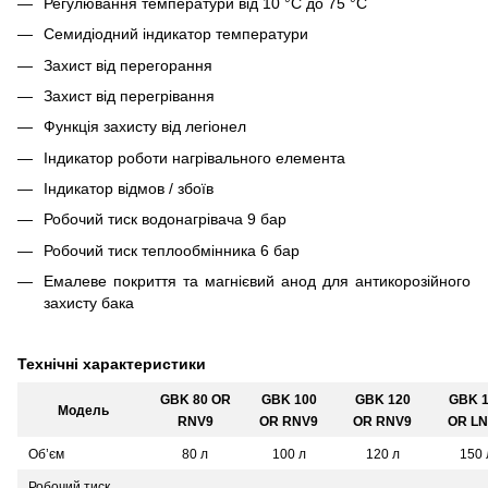
Регулювання температури від 10 °C до 75 °C
Семидіодний індикатор температури
Захист від перегорання
Захист від перегрівання
Функція захисту від легіонел
Індикатор роботи нагрівального елемента
Індикатор відмов / збоїв
Робочий тиск водонагрівача 9 бар
Робочий тиск теплообмінника 6 бар
Емалеве покриття та магнієвий анод для антикорозійного
захисту бака
Технічні характеристики
GBK 80 OR
GBK 100
GBK 120
GBK 1
Модель
RNV9
OR RNV9
OR RNV9
OR L
Об’єм
80 л
100 л
120 л
150 
Робочий тиск