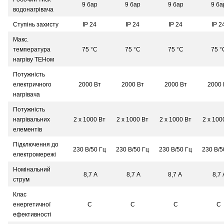
9 бар
9 бар
9 бар
9 ба
водонагрівача
Ступінь захисту
IP 24
IP 24
IP 24
IP 2
Макс.
температура
75 °С
75 °С
75 °С
75 °
нагріву ТЕНом
Потужність
електричного
2000 Вт
2000 Вт
2000 Вт
2000 
нагрівача
Потужність
нагрівальних
2 х 1000 Вт
2 х 1000 Вт
2 х 1000 Вт
2 х 100
елементів
Підключення до
230 В/50 Гц
230 В/50 Гц
230 В/50 Гц
230 В/5
електромережі
Номінальний
8,7 A
8,7 A
8,7 A
8,7 
струм
Клас
енергетичної
С
С
С
С
ефективності