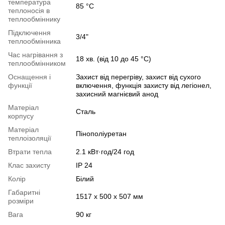
температура
85 °С
теплоносія в
теплообміннику
Підключення
3/4"
теплообмінника
Час нагрівання з
18 хв. (від 10 до 45 °С)
теплообмінником
Оснащення і
Захист від перегріву, захист від сухого
функції
включення, функція захисту від легіонел,
захисний магнієвий анод
Матеріал
Сталь
корпусу
Матеріал
Пінополіуретан
теплоізоляції
Втрати тепла
2.1 кВт·год/24 год
Клас захисту
IP 24
Колір
Білий
Габаритні
1517 х 500 х 507 мм
розміри
Вага
90 кг