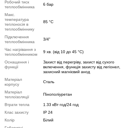
Робочий тиск
6 бар
теплообмінника
Макс.
температура
85 °С
теплоносія в
теплообміннику
Підключення
3/4"
теплообмінника
Час нагрівання з
9 хв. (від 10 до 45 °С)
теплообмінником
Оснащення і
Захист від перегріву, захист від сухого
функції
включення, функція захисту від легіонел,
захисний магнієвий анод
Матеріал
Сталь
корпусу
Матеріал
Пінополіуретан
теплоізоляції
Втрати тепла
1.33 кВт·год/24 год
Клас захисту
IP 24
Колір
Білий
Габаритні