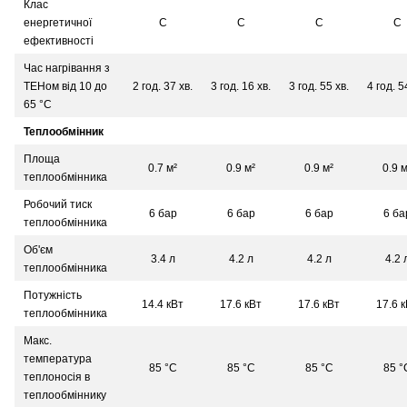
Клас
енергетичної
С
С
С
С
ефективності
Час нагрівання з
ТЕНом від 10 до
2 год. 37 хв.
3 год. 16 хв.
3 год. 55 хв.
4 год. 5
65 °С
Теплообмінник
Площа
0.7 м²
0.9 м²
0.9 м²
0.9 м
теплообмінника
Робочий тиск
6 бар
6 бар
6 бар
6 ба
теплообмінника
Об'єм
3.4 л
4.2 л
4.2 л
4.2 
теплообмінника
Потужність
14.4 кВт
17.6 кВт
17.6 кВт
17.6 
теплообмінника
Макс.
температура
85 °С
85 °С
85 °С
85 °
теплоносія в
теплообміннику