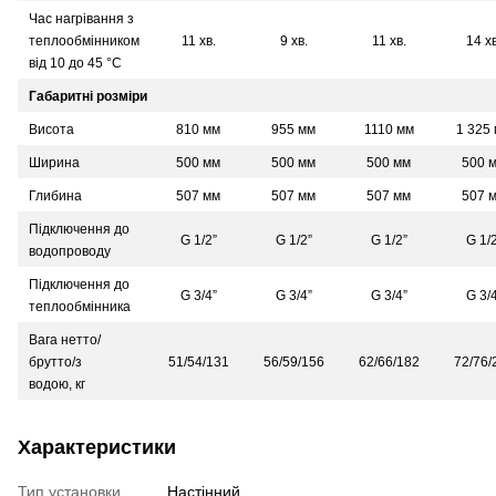
Час нагрівання з
теплообмінником
11 хв.
9 хв.
11 хв.
14 хв
від 10 до 45 °С
Габаритні розміри
Висота
810 мм
955 мм
1110 мм
1 325
Ширина
500 мм
500 мм
500 мм
500 
Глибина
507 мм
507 мм
507 мм
507 
Підключення до
G 1/2”
G 1/2”
G 1/2”
G 1/2
водопроводу
Підключення до
G 3/4”
G 3/4”
G 3/4”
G 3/4
теплообмінника
Вага нетто/
брутто/з
51/54/131
56/59/156
62/66/182
72/76/
водою, кг
Характеристики
Тип установки
Настінний