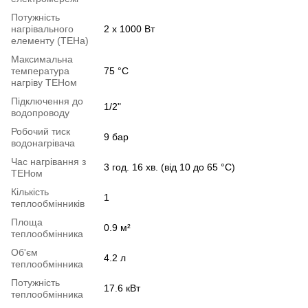
Потужність
нагрівального
2 х 1000 Вт
елементу (ТЕНа)
Максимальна
температура
75 °С
нагріву ТЕНом
Підключення до
1/2"
водопроводу
Робочий тиск
9 бар
водонагрівача
Час нагрівання з
3 год. 16 хв. (від 10 до 65 °С)
ТЕНом
Кількість
1
теплообмінників
Площа
0.9 м²
теплообмінника
Об'єм
4.2 л
теплообмінника
Потужність
17.6 кВт
теплообмінника