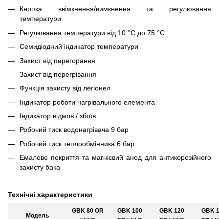
Кнопка ввімкнення/вимкнення та регулювання
температури
Регулювання температури від 10 °C до 75 °C
Семидіодний індикатор температури
Захист від перегорання
Захист від перегрівання
Функція захисту від легіонел
Індикатор роботи нагрівального елемента
Індикатор відмов / збоїв
Робочий тиск водонагрівача 9 бар
Робочий тиск теплообмінника 6 бар
Емалеве покриття та магнієвий анод для антикорозійного
захисту бака
Технічні характеристики
GBK 80 OR
GBK 100
GBK 120
GBK 1
Модель