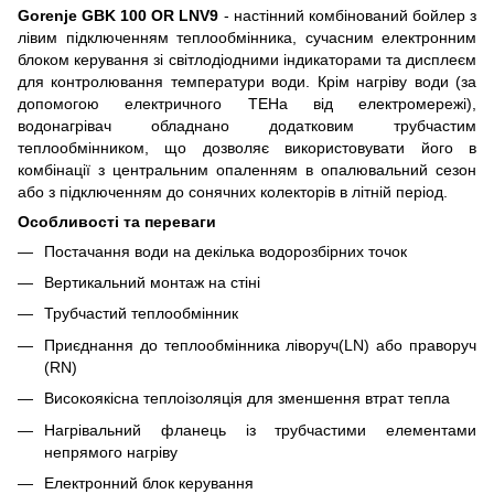
Gorenje GBK 100 OR LNV9
- настінний комбінований бойлер з
лівим підключенням теплообмінника, сучасним електронним
блоком керування зі світлодіодними індикаторами та дисплеєм
для контролювання температури води. Крім нагріву води (за
допомогою електричного ТЕНа від електромережі),
водонагрівач обладнано додатковим трубчастим
теплообмінником, що дозволяє використовувати його в
комбінації з центральним опаленням в опалювальний сезон
або з підключенням до сонячних колекторів в літній період.
Особливості та переваги
Постачання води на декілька водорозбірних точок
Вертикальний монтаж на стіні
Трубчастий теплообмінник
Приєднання до теплообмінника ліворуч(LN) або праворуч
(RN)
Високоякісна теплоізоляція для зменшення втрат тепла
Нагрівальний фланець із трубчастими елементами
непрямого нагріву
Електронний блок керування