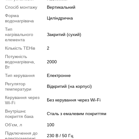
Спосіб монтажу
Вертикальний
Форма
Циліндрична
водонагрівача
Тип
нагрівального
Закритий (сухий)
елемента
Кількість ТЕНів
2
Потужність
водонагрівача,
2000
Вт
Тип керування
Електронне
Регулятор
Відкритий (на корпусі)
температури
Керування через
Без керування через Wi-Fi
Wi-Fi
Внутрішнє
Сталь з емалевим покриттям
покриття бака
Об'єм, л
100
Підключення до
230 В / 50 Гц
електромережі