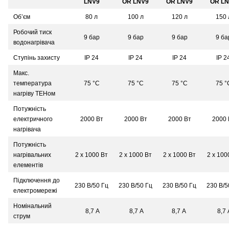
LNV9
OR LNV9
OR LNV9
OR L
Об’єм
80 л
100 л
120 л
150 
Робочий тиск
9 бар
9 бар
9 бар
9 ба
водонагрівача
Ступінь захисту
IP 24
IP 24
IP 24
IP 2
Макс.
температура
75 °С
75 °С
75 °С
75 °
нагріву ТЕНом
Потужність
електричного
2000 Вт
2000 Вт
2000 Вт
2000 
нагрівача
Потужність
нагрівальних
2 х 1000 Вт
2 х 1000 Вт
2 х 1000 Вт
2 х 100
елементів
Підключення до
230 В/50 Гц
230 В/50 Гц
230 В/50 Гц
230 В/5
електромережі
Номінальний
8,7 A
8,7 A
8,7 A
8,7 
струм