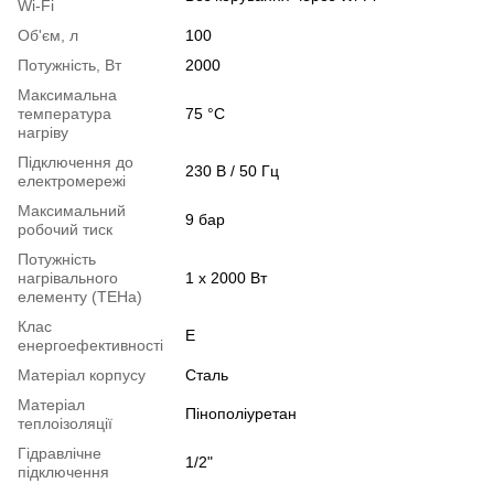
Wi-Fi
Об'єм, л
100
Потужність, Вт
2000
Максимальна
температура
75 °С
нагріву
Підключення до
230 В / 50 Гц
електромережі
Максимальний
9 бар
робочий тиск
Потужність
нагрівального
1 х 2000 Вт
елементу (ТЕНа)
Клас
E
енергоефективності
Матеріал корпусу
Сталь
Матеріал
Пінополіуретан
теплоізоляції
Гідравлічне
1/2"
підключення