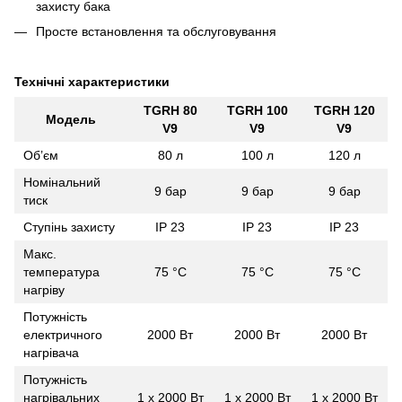
захисту бака
Просте встановлення та обслуговування
Технічні характеристики
TGRH 80
TGRH 100
TGRH 120
Модель
V9
V9
V9
Об’єм
80 л
100 л
120 л
Номінальний
9 бар
9 бар
9 бар
тиск
Ступінь захисту
IP 23
IP 23
IP 23
Макс.
температура
75 °С
75 °С
75 °С
нагріву
Потужність
електричного
2000 Вт
2000 Вт
2000 Вт
нагрівача
Потужність
нагрівальних
1 х 2000 Вт
1 х 2000 Вт
1 х 2000 Вт