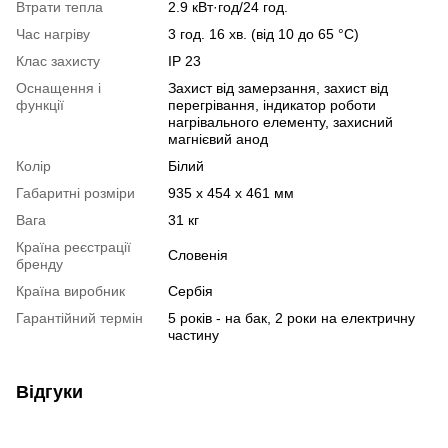
Втрати тепла
2.9 кВт·год/24 год.
Час нагріву
3 год. 16 хв. (від 10 до 65 °С)
Клас захисту
ІР 23
Оснащення і
Захист від замерзання, захист від
функції
перегрівання, індикатор роботи
нагрівального елементу, захисний
магнієвий анод
Колір
Білий
Габаритні розміри
935 х 454 х 461 мм
Вага
31 кг
Країна реєстрації
Словенія
бренду
Країна виробник
Сербія
Гарантійний термін
5 років - на бак, 2 роки на електричну
частину
Відгуки