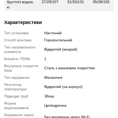
брутто/з водою,
27/29/107
31/33/131
35/38/155
кг
Характеристики
Тип установки
Настінний
Спосіб монтажу
Горизонтальний
Тип нагрівального
Відкритий (мокрий)
елемента
Кількість ТЕНів
1
Внутрішнє покриття
Сталь з емалевим покриттям
бака
Тип керування
Механічне
Регулятор
Відкритий (на корпусі)
температури
Підводка труб
Збоку
Форма
Циліндрична
водонагрівача
Керування через
Без керування через Wi-Fi