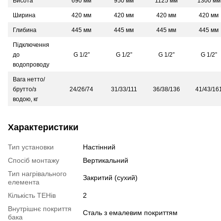
Висота
690 мм
950 мм
1125 мм
1300 мм
Ширина
420 мм
420 мм
420 мм
420 мм
Глибина
445 мм
445 мм
445 мм
445 мм
Підключення
до
G 1/2”
G 1/2”
G 1/2”
G 1/2”
водопроводу
Вага нетто/
брутто/з
24/26/74
31/33/111
36/38/136
41/43/16
водою, кг
Характеристики
Тип установки
Настінний
Спосіб монтажу
Вертикальний
Тип нагрівального
Закритий (сухий)
елемента
Кількість ТЕНів
2
Внутрішнє покриття
Сталь з емалевим покриттям
бака