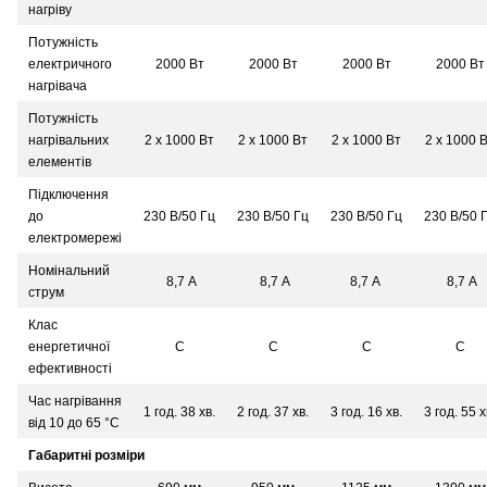
нагріву
Потужність
електричного
2000 Вт
2000 Вт
2000 Вт
2000 Вт
нагрівача
Потужність
нагрівальних
2 х 1000 Вт
2 х 1000 Вт
2 х 1000 Вт
2 х 1000 
елементів
Підключення
до
230 В/50 Гц
230 В/50 Гц
230 В/50 Гц
230 В/50 
електромережі
Номінальний
8,7 A
8,7 A
8,7 A
8,7 A
струм
Клас
енергетичної
С
C
С
С
ефективності
Час нагрівання
1 год. 38 хв.
2 год. 37 хв.
3 год. 16 хв.
3 год. 55 х
від 10 до 65 °С
Габаритні розміри