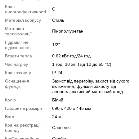
Клас
С
енергоефективності
Матеріал корпусу
Сталь
Матеріал
Пінополіуретан
теплоізоляції
Гідравлічне
1/2"
підключення
Втрати тепла
0.62 кВт·год/24 год.
Час нагріву
1 год. 38 хв. (від 10 до 65 °С)
Клас захисту
ІР 24
Оснащення і
Захист від перегріву, захист від сухого
функції
включення, функція захисту від
легіонел, захисний магнієвий анод
Колір
Білий
Габаритні розміри
690 х 420 х 445 мм
Вага
24 кг
Країна реєстрації
Словенія
бренду
Країна виробник
Сербія