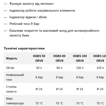
Функція захисту від легіонел
Індикатор роботи нагрівального елемента
Індикатор відмов / збоїв
Робочий тиск 9 бар
Емалеве покриття та магнієвий анод для антикорозійного
захисту бака
Технічні характеристики
OGBS 50
OGBS 80
OGBS 100
OGBS 12
Модель
ORV9
ORV9
ORV9
ORV9
Об’єм
50 л
80 л
100 л
120 л
Номінальний
9 бар
9 бар
9 бар
9 бар
тиск
Ступінь
IP 24
IP 24
IP 24
IP 24
захисту
Макс.
температура
75 °С
75 °С
75 °С
75 °С