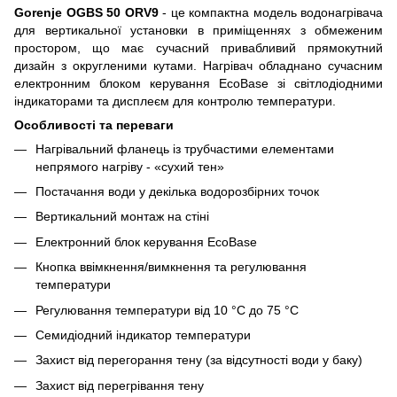
Gorenje OGBS 50 ORV9
- це компактна модель водонагрівача
для вертикальної установки в приміщеннях з обмеженим
простором, що має сучасний привабливий прямокутний
дизайн з округленими кутами. Нагрівач обладнано сучасним
електронним блоком керування EcoBase зі світлодіодними
індикаторами та дисплеєм для контролю температури.
Особливості та переваги
Нагрівальний фланець із трубчастими елементами
непрямого нагріву - «сухий тен»
Постачання води у декілька водорозбірних точок
Вертикальний монтаж на стіні
Електронний блок керування EcoBase
Кнопка ввімкнення/вимкнення та регулювання
температури
Регулювання температури від 10 °C до 75 °C
Семидіодний індикатор температури
Захист від перегорання тену (за відсутності води у баку)
Захист від перегрівання тену