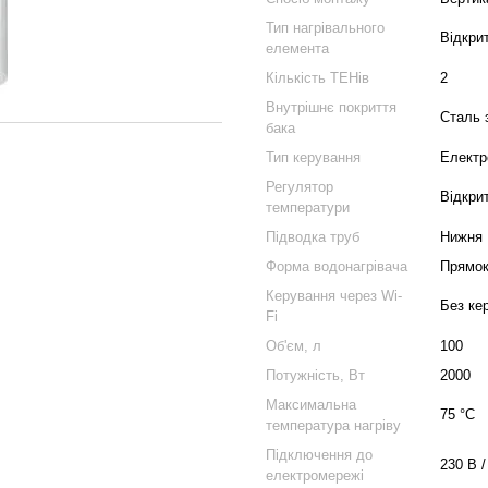
Тип нагрівального
Відкри
елемента
Кількість ТЕНів
2
Внутрішнє покриття
Сталь 
бака
Тип керування
Електр
Регулятор
Відкрит
температури
Підводка труб
Нижня
Форма водонагрівача
Прямок
Керування через Wi-
Без ке
Fi
Об'єм, л
100
Потужність, Вт
2000
Максимальна
75 °С
температура нагріву
Підключення до
230 В /
електромережі