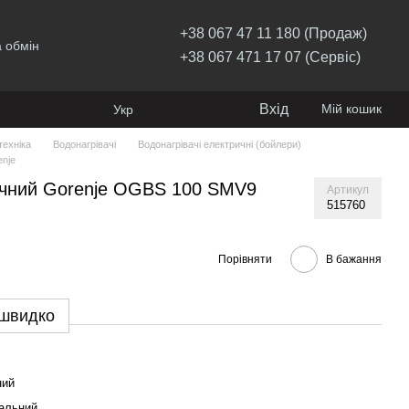
+38 067 47 11 180 (Продаж)
 обмін
+38 067 471 17 07 (Сервіс)
Вхід
Мій кошик
Укр
ехніка
Водонагрівачі
Водонагрівачі електричні (бойлери)
enje
ичний Gorenje OGBS 100 SMV9
Артикул
515760
Порівняти
В бажання
 швидко
ний
альний