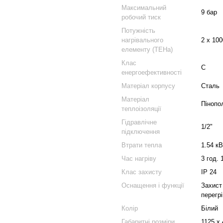
Максимальний
9 бар
робочий тиск
Потужність
нагрівального
2 х 100
елементу (ТЕНа)
Клас
С
енергоефективності
Матеріал корпусу
Сталь
Матеріал
Пінопо
теплоізоляції
Гідравлічне
1/2"
підключення
Втрати тепла
1.54 кВ
Час нагріву
3 год. 
Клас захисту
ІР 24
Оснащення і функції
Захист 
перегр
Колір
Білий
Габаритні розміри
1125 х