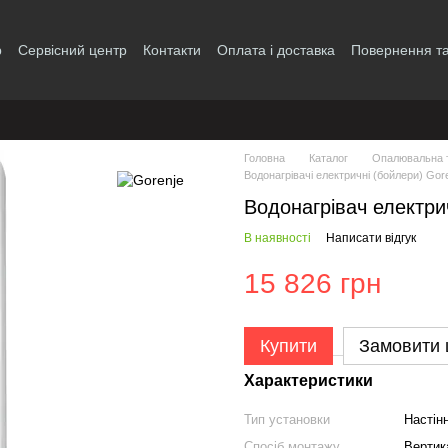
р
Сервісний центр
Контакти
Оплата і доставка
Повернення та
і
Головна
Каталог
Опалювальна т
Водонагрівачі електричні (бойлери) Gor
Водонагрівач електр
В наявності
Написати відгук
15 826 грн
Купити
Замовити
Характеристики
Тип установки
Настін
Спосіб монтажу
Вертик