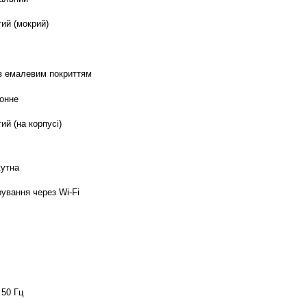
тий (мокрий)
з емалевим покриттям
онне
ий (на корпусі)
утна
рування через Wi-Fi
 50 Гц