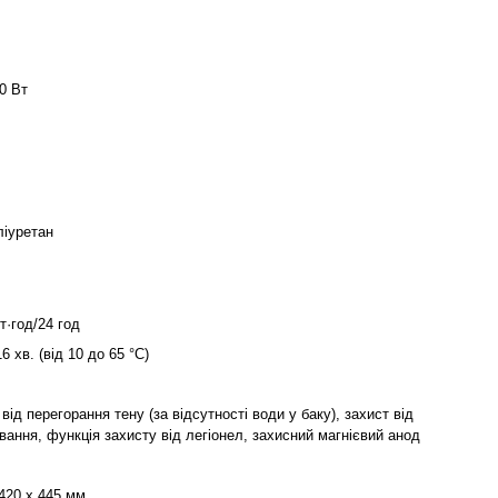
0 Вт
ліуретан
т·год/24 год
16 хв. (від 10 до 65 °С)
від перегорання тену (за відсутності води у баку), захист від
івання, функція захисту від легіонел, захисний магнієвий анод
 420 х 445 мм