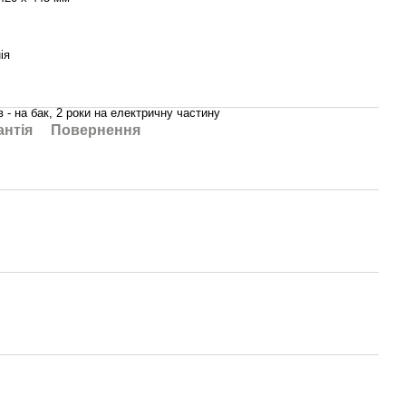
ія
в - на бак, 2 роки на електричну частину
антія
Повернення