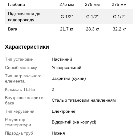
Глибина
275 мм
275 мм
275 мм
Підключення до
G 1/2”
G 1/2”
G 1/2”
водопроводу
Вага
21.7 кг
28.3 кг
32.2 кг
Характеристики
Тип установки
Настінний
Спосіб монтажу
Універсальний
Тип нагрівального
Закритий (сухий)
елемента
Кількість ТЕНів
2
Внутрішнє покриття
Сталь з титановим напиленням
бака
Тип керування
Електронне
Регулятор
Відкритий (на корпусі)
температури
Підводка труб
Нижня