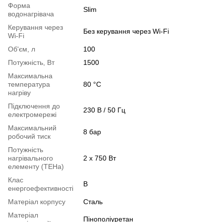
Форма
Slim
водонагрівача
Керування через
Без керування через Wi-Fi
Wi-Fi
Об'єм, л
100
Потужність, Вт
1500
Максимальна
температура
80 °С
нагріву
Підключення до
230 В / 50 Гц
електромережі
Максимальний
8 бар
робочий тиск
Потужність
нагрівального
2 х 750 Вт
елементу (ТЕНа)
Клас
B
енергоефективності
Матеріал корпусу
Сталь
Матеріал
Пінополіуретан