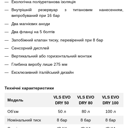
Екологічна поліуретанова ізоляція
Внутрішній резервуар з титановим нанесенням,
випробуваний при 16 бар
Два магнієвих аноди
Два фланці на 5 болтів
Запобіжний клапан тиску, перевірений при 8 бар
Сенсорний дисплей
Вертикальний або горизонтальний монтаж
Глибина виробу лише 275 мм
Ексклюзивний італійський дизайн
Технічні характеристики
VLS EVO
VLS EVO
VLS EVO
Модель
DRY 50
DRY 80
DRY 100
Об’єм
50 л
80 л
100 л
Номінальний тиск
8 бар
8 бар
8 бар