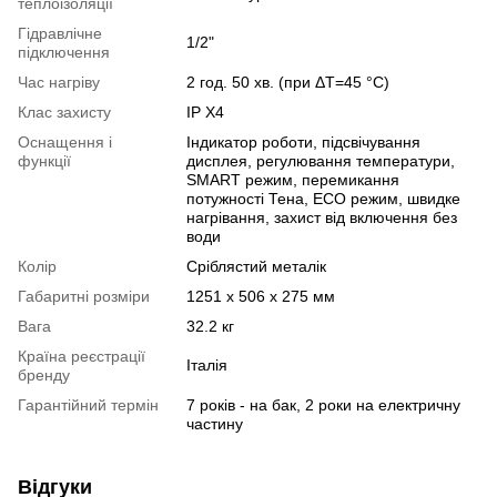
теплоізоляції
Гідравлічне
1/2"
підключення
Час нагріву
2 год. 50 хв. (при ΔT=45 °С)
Клас захисту
IP X4
Оснащення і
Індикатор роботи, підсвічування
функції
дисплея, регулювання температури,
SMART режим, перемикання
потужності Тена, ECO режим, швидке
нагрівання, захист від включення без
води
Колір
Сріблястий металік
Габаритні розміри
1251 x 506 x 275 мм
Вага
32.2 кг
Країна реєстрації
Італія
бренду
Гарантійний термін
7 років - на бак, 2 роки на електричну
частину
Відгуки