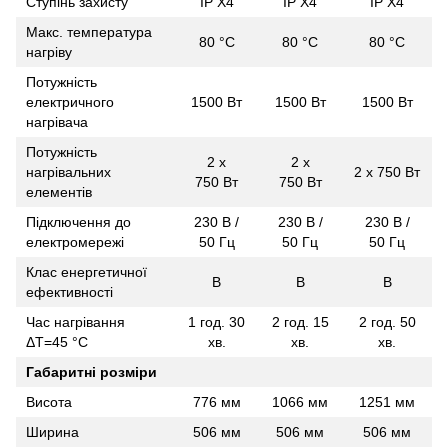
Ступінь захисту
IP X4
IP X4
IP X4
Макс. температура
80 °С
80 °С
80 °С
нагріву
Потужність
електричного
1500 Вт
1500 Вт
1500 Вт
нагрівача
Потужність
2 х
2 х
нагрівальних
2 х 750 Вт
750 Вт
750 Вт
елементів
Підключення до
230 В /
230 В /
230 В /
електромережі
50 Гц
50 Гц
50 Гц
Клас енергетичної
B
B
B
ефективності
Час нагрівання
1 год. 30
2 год. 15
2 год. 50
ΔT=45 °С
хв.
хв.
хв.
Габаритні розміри
Висота
776 мм
1066 мм
1251 мм
Ширина
506 мм
506 мм
506 мм