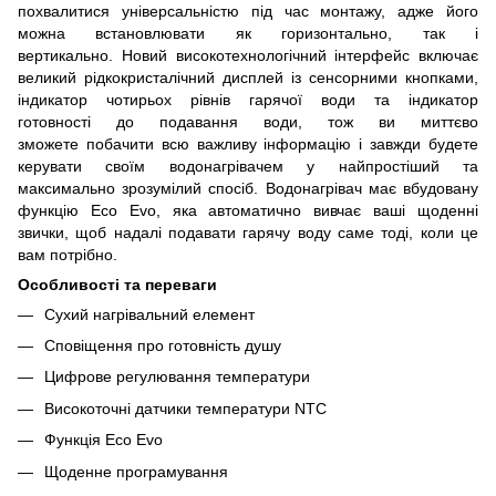
похвалитися універсальністю під час монтажу, адже його
можна встановлювати як горизонтально, так і
вертикально. Новий високотехнологічний інтерфейс включає
великий рідкокристалічний дисплей із сенсорними кнопками,
індикатор чотирьох рівнів гарячої води та індикатор
готовності до подавання води, тож ви миттєво
зможете побачити всю важливу інформацію і завжди будете
керувати своїм водонагрівачем у найпростіший та
максимально зрозумілий спосіб. Водонагрівач має вбудовану
функцію Eco Evo, яка автоматично вивчає ваші щоденні
звички, щоб надалі подавати гарячу воду саме тоді, коли це
вам потрібно.
Особливості та переваги
Сухий нагрівальний елемент
Сповіщення про готовність душу
Цифрове регулювання температури
Високоточні датчики температури NTC
Функція Eco Evo
Щоденне програмування