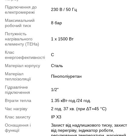
Підключення до
230 В / 50 Гц
електромережі
Максимальний
8 бар
робочий тиск
Потужність
нагрівального
1 х 1500 Вт
елементу (ТЕНа)
Клас
C
енергоефективності
Матеріал корпусу
Сталь
Матеріал
Пінополіуретан
теплоізоляції
Гідравлічне
1/2"
підключення
Втрати тепла
1.35 кВт·год./24 год.
Час нагріву
2 год. 37 хв. (при ΔT=45 °С)
Клас захисту
IP X3
Оснащення і
Захист від надлишкового тиску, захист
функції
від перегріву, індикатор роботи,
регулювання температури, магнієвий