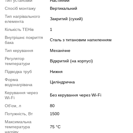
Тип установки
Настінний
Спосіб монтажу
Вертикальний
Тип нагрівального
Закритий (сухий)
елемента
Кількість ТЕНів
1
Внутрішнє покриття
Сталь з титановим напиленням
бака
Тип керування
Механічне
Регулятор
Відкритий (на корпусі)
температури
Підводка труб
Нижня
Форма
Циліндрична
водонагрівача
Керування через
Без керування через Wi-Fi
Wi-Fi
Об'єм, л
80
Потужність, Вт
1500
Максимальна
температура
75 °С
нагріву