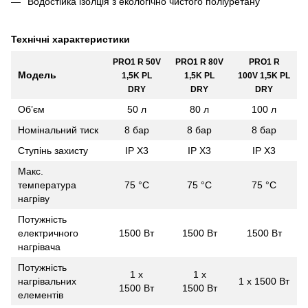
Водостійка ізолція з екологічно чистого поліуретану
Технічні характеристики
PRO1 R 50V
PRO1 R 80V
PRO1 R
Модель
1,5K PL
1,5K PL
100V 1,5K PL
DRY
DRY
DRY
Об’єм
50 л
80 л
100 л
Номінальний тиск
8 бар
8 бар
8 бар
Ступінь захисту
IP X3
IP X3
IP X3
Макс.
температура
75 °С
75 °С
75 °С
нагріву
Потужність
електричного
1500 Вт
1500 Вт
1500 Вт
нагрівача
Потужність
1 х
1 х
нагрівальних
1 х 1500 Вт
1500 Вт
1500 Вт
елементів