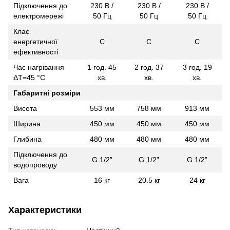
Підключення до
230 В /
230 В /
230 В /
електромережі
50 Гц
50 Гц
50 Гц
Клас
енергетичної
C
C
C
ефективності
Час нагрівання
1 год. 45
2 год. 37
3 год. 19
ΔT=45 °С
хв.
хв.
хв.
Габаритні розміри
Висота
553 мм
758 мм
913 мм
Ширина
450 мм
450 мм
450 мм
Глибина
480 мм
480 мм
480 мм
Підключення до
G 1/2”
G 1/2”
G 1/2”
водопроводу
Вага
16 кг
20.5 кг
24 кг
Характеристики