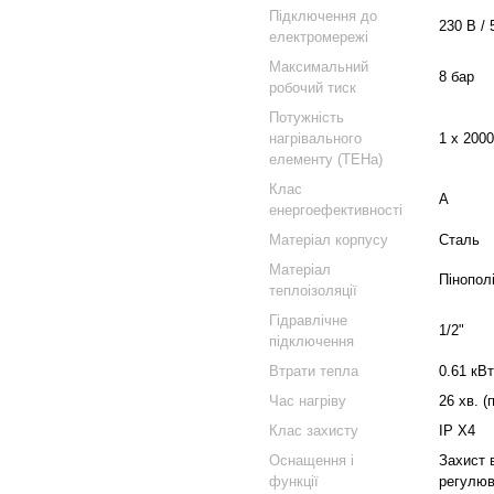
Підключення до
230 В / 
електромережі
Максимальний
8 бар
робочий тиск
Потужність
нагрівального
1 х 200
елементу (ТЕНа)
Клас
A
енергоефективності
Матеріал корпусу
Сталь
Матеріал
Пінопол
теплоізоляції
Гідравлічне
1/2"
підключення
Втрати тепла
0.61 кВт
Час нагріву
26 хв. (
Клас захисту
IP X4
Оснащення і
Захист в
функції
регулюв