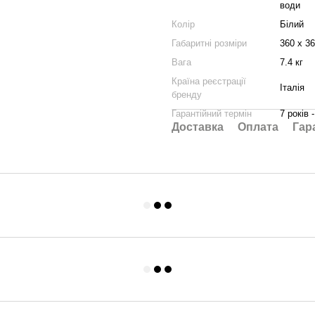
води
Колір
Білий
Габаритні розміри
360 х 3
Вага
7.4 кг
Країна реєстрації
Італія
бренду
Гарантійний термін
7 років 
Доставка
Оплата
Гар