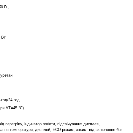
50 Гц
0 Вт
іуретан
·год/24 год.
при ΔT=45 °С)
ід перегріву, індикатор роботи, підсвічування дисплея,
ання температури, дисплей, ECO режим, захист від включення без