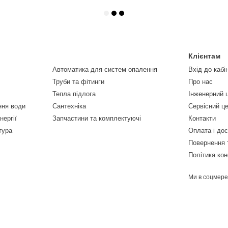
Клієнтам
Автоматика для систем опалення
Вхід до кабі
Труби та фітинги
Про нас
Тепла підлога
Інженерний 
ння води
Сантехніка
Сервісний ц
нергії
Запчастини та комплектуючі
Контакти
тура
Оплата і до
Повернення 
Політика кон
Ми в соцмер