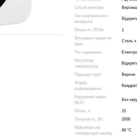
Спосіб монтажу
Вертика
Тип нагрівального
Відкрит
елемента
Кількість ТЕНів
1
Внутрішнє покриття
Сталь з
бака
Тип керування
Електро
Регулятор
Відкрити
температури
Підводка труб
Верхня
Форма
Квадрат
водонагрівача
Керування через
Без кер
Wi-Fi
Об'єм, л
15
Потужність, Вт
2000
Максимальна
80 °С
температура нагріву