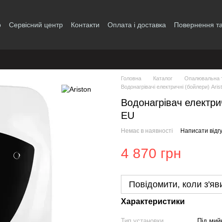
р
Сервісний центр
Контакти
Оплата і доставка
Повернення та
і
Головна
Каталог
Опалювальна т
Водонагрівачі електричні (бойлери) Aris
Водонагрівач електрич
EU
Немає в наявності
Написати відгу
4 870 грн
Повідомити, коли з'яв
Характеристики
Тип установки
Під мий