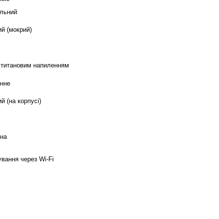
льний
ий (мокрий)
 титановим напиленням
нне
й (на корпусі)
на
ування через Wi-Fi