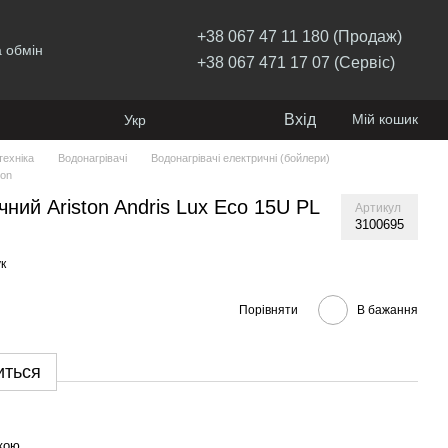
+38 067 47 11 180 (Продаж)
 обмін
+38 067 471 17 07 (Сервіс)
Вхід
Мій кошик
Укр
ехніка
Водонагрівачі
Водонагрівачі електричні (бойлери)
ton
ний Ariston Andris Lux Eco 15U PL
Артикул
3100695
к
Порівняти
В бажання
иться
кою