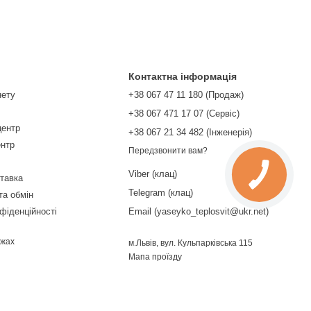
Контактна інформація
нету
+38 067 47 11 180 (Продаж)
+38 067 471 17 07 (Сервіс)
центр
‎+38 067 21 34 482 (Інженерія)
ентр
Передзвонити вам?
Viber (клац)
ставка
Telegram (клац)
та обмін
фіденційності
Email (yaseyko_teplosvit@ukr.net)
ежах
м.Львів, вул. Кульпарківська 115
Мапа проїзду