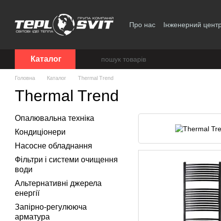
Перейти до основного контенту
Про нас
Інженерний цент
Політика конфіденційност
Каталог
Головна
Каталог
Thermal Trend
Thermal Trend
Опалювальна техніка
Кондиціонери
Насосне обладнання
Фільтри і системи очищення
води
Альтернативні джерела
енергії
Запірно-регулююча
арматура