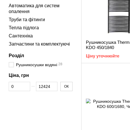
Автоматика для систем
опалення
Труби та фітинги
Тепла підлога
Сантехніка
Рушникосушка Therma
Запчастини та комплектуючі
KDO 450/1840
Розділ
Ціну уточнюйте
28
Рушникосушки водяні
Ціна, грн
Від Ціна, грн
До Ціна, грн
ОК