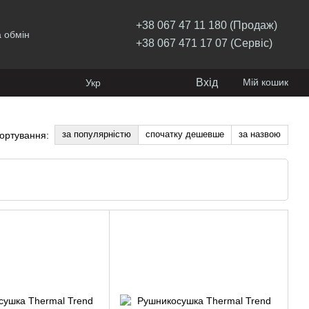
+38 067 47 11 180 (Продаж)
 обмін
+38 067 471 17 07 (Сервіс)
Вхід
Мій кошик
Укр
за популярністю
спочатку дешевше
за назвою
ортування: