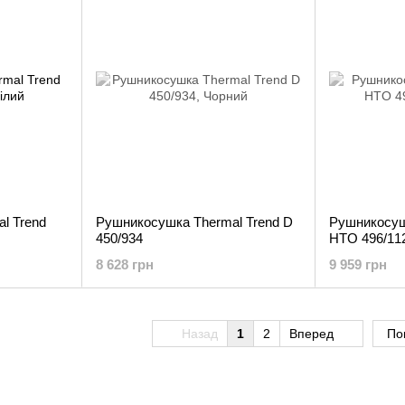
l Trend
Рушникосушка Thermal Trend D
Рушникосуш
450/934
HTO 496/11
8 628 грн
9 959 грн
Назад
1
2
Вперед
По