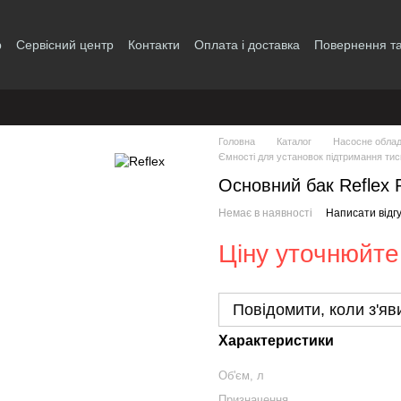
р
Сервісний центр
Контакти
Оплата і доставка
Повернення та
і
Головна
Каталог
Насосне обла
Ємності для установок підтримання тис
Основний бак Reflex 
Немає в наявності
Написати відгу
Ціну уточнюйте
Повідомити, коли з'яв
Характеристики
Об'єм, л
Призначення