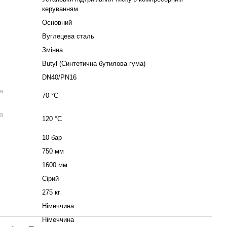
керуванням
Основний
Вуглецева сталь
Змінна
Butyl (Синтетична бутилова гума)
DN40/PN16
а
70 °C
а
120 °C
10 бар
750 мм
1600 мм
Сірий
275 кг
Німеччина
Німеччина