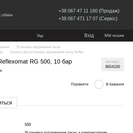
+38 067 47 11 180 (Продаж)
 обмін
+38 067 471 17 07 (Сервіс)
Вхід
Мій кошик
Укр
днання
Установки підтримання тиску
ку
Ємності для установок підтримання тиску Reflex
Reflexomat RG 500, 10 бар
Артикул
8654100
к
Порівняти
В бажання
иться
500
Установки підтримання тиску з компресорним