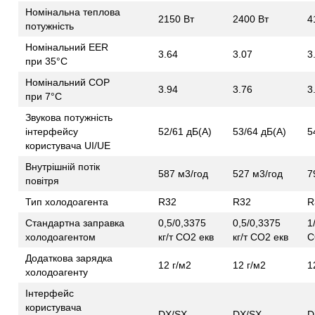
Номінальна теплова
2150 Вт
2400 Вт
4
потужність
Номінальний EER
3.64
3.07
3
при 35°C
Номінальний COP
3.94
3.76
3
при 7°C
Звукова потужність
інтерфейсу
52/61 дБ(А)
53/64 дБ(А)
5
користувача UI/UE
Внутрішній потік
587 м3/год
527 м3/год
7
повітря
Тип холодоагента
R32
R32
R
Стандартна заправка
0,5/0,3375
0,5/0,3375
1
холодоагентом
кг/т CO2 екв
кг/т CO2 екв
C
Додаткова зарядка
12 г/м2
12 г/м2
1
холодоагенту
Інтерфейс
користувача
DX/SX
DX/SX
D