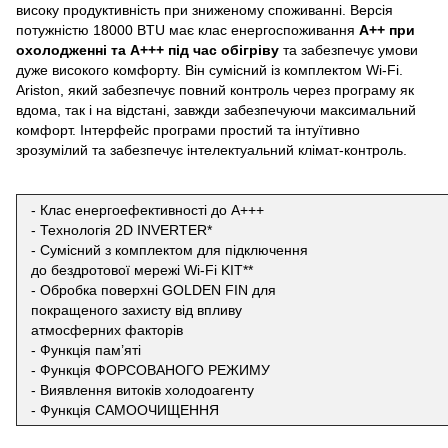
високу продуктивність при зниженому споживанні. Версія
потужністю 18000 BTU має клас енергоспоживання
A++ при
охолодженні та A+++ під час обігріву
та забезпечує умови
дуже високого комфорту. Він сумісний із комплектом Wi-Fi.
Ariston, який забезпечує повний контроль через програму як
вдома, так і на відстані, завжди забезпечуючи максимальний
комфорт. Інтерфейс програми простий та інтуїтивно
зрозумілий та забезпечує інтелектуальний клімат-контроль.
- Клас енергоефективності до А+++
- Технологія 2D INVERTER*
- Сумісний з комплектом для підключення
до бездротової мережі Wi-Fi KIT**
- Обробка поверхні GOLDEN FIN для
покращеного захисту від впливу
атмосферних факторів
- Функція пам’яті
- Функція ФОРСОВАНОГО РЕЖИМУ
- Виявлення витоків холодоагенту
- Функція САМООЧИЩЕННЯ