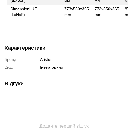
(ШxВxГ)
мм
мм
м
Dimensioni UE
773x550x365
773x550x365
8
(LxHxP)
mm
mm
Характеристики
Бренд
Ariston
Вид:
Інверторний
Відгуки
Додайте перший відгук