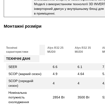
Моделі з використанням технології 3D INVE
інверторний двигун у внутрішньому блоці дл
в приміщенні.
Монтажні розміри
Технічні
Alys R32 25
Alys R32 35
A
характеристики
MUD0
MUD0
M
ТЕХНІЧНІ ДАНІ
SEER
6.6
6.1
7
SCOP (жаркий сезон)
4.9
4.64
5
SCOP (середній
4
4
4
сезон)
Номінальна
потужність
2854 Вт
3500 Вт
5
охолодження