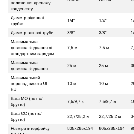
положення дренажу
конденсату
Діаметр рідинної
1/4"
1/4"
1
трубки
Діаметр газової труби
3/8"
3/8"
1
Максимальна
довжина з'єднання зі
7,5 м
7,5 м
7
стандартним зарядом
Максимальна
25 м
25 м
3
довжина з'єднання
Максимальний
перепад висоти UI-
10 м
10 м
2
EU
Вага МО (нетто/
7,5/9,7 кг
7,5/9,7 кг
1
брутто)
Вага ЄС (нетто/
22,7/25,2 кг
22,7/25,2 кг
3
брутто)
Розміри інтерфейсу
805x285x194
805x285x194
9