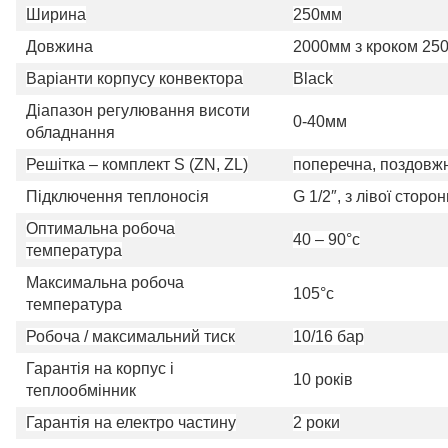
Ширина
250мм
Довжина
2000мм з кроком 25
Варіанти корпусу конвектора
Black
Діапазон регулювання висоти
0-40мм
обладнання
Решітка – комплект S (ZN, ZL)
поперечна, поздовжн
Підключення теплоносія
G 1/2″, з лівої сторон
Оптимальна робоча
40 – 90°c
температура
Максимальна робоча
105°c
температура
Робоча / максимальний тиск
10/16 бар
Гарантія на корпус і
10 років
теплообмінник
Гарантія на електро частину
2 роки