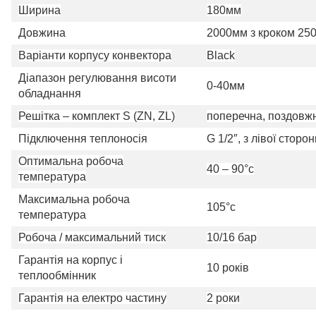
Ширина
180мм
Довжина
2000мм з кроком 25
Варіанти корпусу конвектора
Black
Діапазон регулювання висоти
0-40мм
обладнання
Решітка – комплект S (ZN, ZL)
поперечна, поздовжн
Підключення теплоносія
G 1/2″, з лівої сторон
Оптимальна робоча
40 – 90°c
температура
Максимальна робоча
105°c
температура
Робоча / максимальний тиск
10/16 бар
Гарантія на корпус і
10 років
теплообмінник
Гарантія на електро частину
2 роки