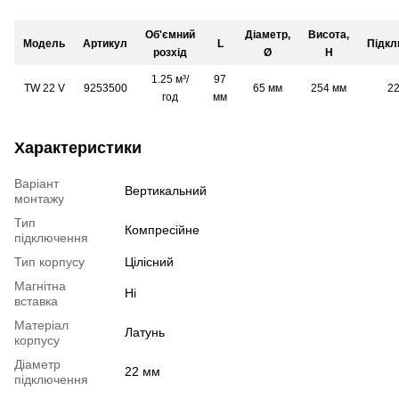
Об'ємний
Діаметр,
Висота,
Модель
Артикул
L
Підкл
розхід
Ø
H
1.25 м³/
97
TW 22 V
9253500
65 мм
254 мм
2
год
мм
Характеристики
Варіант
Вертикальний
монтажу
Тип
Компресійне
підключення
Тип корпусу
Цілісний
Магнітна
Ні
вставка
Матеріал
Латунь
корпусу
Діаметр
22 мм
підключення