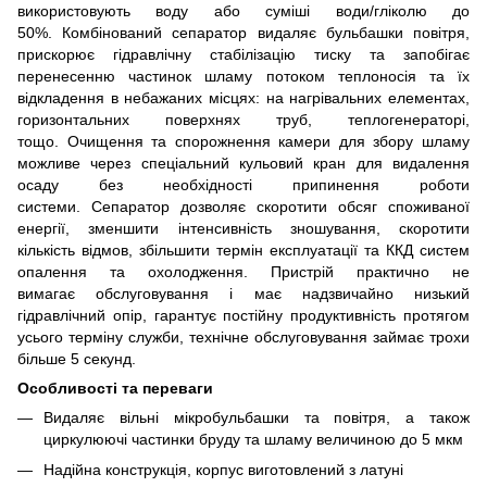
використовують воду або суміші води/гліколю до
50%. Комбінований сепаратор видаляє бульбашки повітря,
прискорює гідравлічну стабілізацію тиску та запобігає
перенесенню частинок шламу потоком теплоносія та їх
відкладення в небажаних місцях: на нагрівальних елементах,
горизонтальних поверхнях труб, теплогенераторі,
тощо. Очищення та cпорожнення камери для збору шламу
можливе через спеціальний кульовий кран для видалення
осаду без необхідності припинення роботи
системи. Сепаратор
дозволяє скоротити обсяг споживаної
енергії, зменшити інтенсивність зношування, скоротити
кількість відмов, збільшити термін експлуатації та ККД систем
опалення та охолодження. Пристрій практично не
вимагає обслуговування і має надзвичайно низький
гідравлічний опір, гарантує постійну продуктивність протягом
усього терміну служби, технічне обслуговування займає трохи
більше 5 секунд.
Особливості та переваги
Видаляє вільні мікробульбашки та повітря, а також
циркулюючі частинки бруду та шламу величиною до 5 мкм
Надійна конструкція, корпус виготовлений з латуні