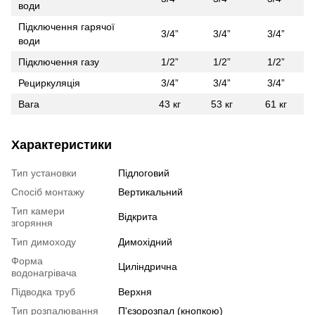
води
Підключення гарячої
3/4”
3/4”
3/4”
води
Підключення газу
1/2”
1/2”
1/2”
Рециркуляція
3/4”
3/4”
3/4”
Вага
43 кг
53 кг
61 кг
Характеристики
Тип установки
Підлоговий
Спосіб монтажу
Вертикальний
Тип камери
Відкрита
згоряння
Тип димоходу
Димохідний
Форма
Циліндрична
водонагрівача
Підводка труб
Верхня
Тип розпалювання
П'єзорозпал (кнопкою)