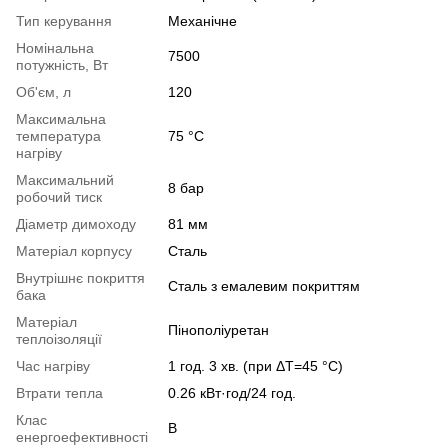
Тип керування
Механічне
Номінальна
7500
потужність, Вт
Об'єм, л
120
Максимальна
температура
75 °С
нагріву
Максимальний
8 бар
робочий тиск
Діаметр димоходу
81 мм
Матеріал корпусу
Сталь
Внутрішнє покриття
Сталь з емалевим покриттям
бака
Матеріал
Пінополіуретан
теплоізоляції
Час нагріву
1 год. 3 хв. (при ΔT=45 °С)
Втрати тепла
0.26 кВт·год/24 год.
Клас
B
енергоефективності