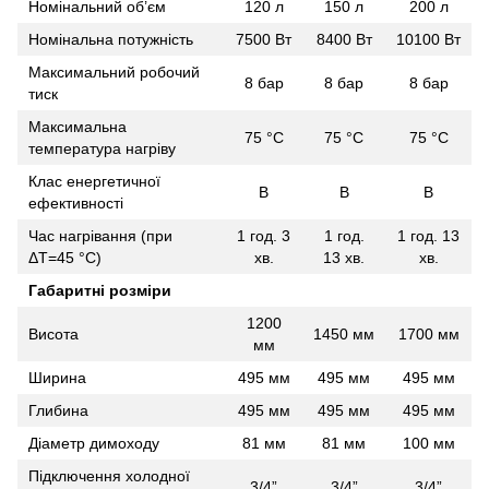
Номінальний об’єм
120 л
150 л
200 л
Номінальна потужність
7500 Вт
8400 Вт
10100 Вт
Максимальний робочий
8 бар
8 бар
8 бар
тиск
Максимальна
75 °С
75 °С
75 °С
температура нагріву
Клас енергетичної
B
B
B
ефективності
Час нагрівання (при
1 год. 3
1 год.
1 год. 13
ΔT=45 °С)
хв.
13 хв.
хв.
Габаритні розміри
1200
Висота
1450 мм
1700 мм
мм
Ширина
495 мм
495 мм
495 мм
Глибина
495 мм
495 мм
495 мм
Діаметр димоходу
81 мм
81 мм
100 мм
Підключення холодної
3/4”
3/4”
3/4”