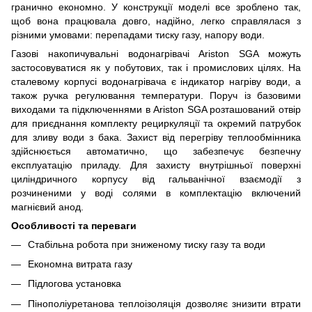
гранично економно. У конструкції моделі все зроблено так,
щоб вона працювала довго, надійно, легко справлялася з
різними умовами: перепадами тиску газу, напору води.
Газові накопичувальні водонагрівачі Ariston SGA можуть
застосовуватися як у побутових, так і промислових цілях. На
сталевому корпусі водонагрівача є індикатор нагріву води, а
також ручка регулювання температури. Поруч із базовими
виходами та підключеннями в Ariston SGA розташований отвір
для приєднання комплекту рециркуляції та окремий патрубок
для зливу води з бака. Захист від перегріву теплообмінника
здійснюється автоматично, що забезпечує безпечну
експлуатацію приладу. Для захисту внутрішньої поверхні
циліндричного корпусу від гальванічної взаємодії з
розчиненими у воді солями в комплектацію включений
магнієвий анод.
Особливості та переваги
Cтабільна робота при зниженому тиску газу та води
Економна витрата газу
Підлогова установка
Пінополіуретанова теплоізоляція дозволяє знизити втрати