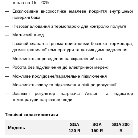
тепла на 15 - 20%
Ексклюзивне високостійке емалеве покриття внутрішньої
поверхні бака
П'єзозапалювання з термопарою для контролю полум'я
Магнієвий анод
Газовий клапан з трьома пристроями безпеки: термопара,
датчик граничної температури та датчик димовидалення
Можливість переведення на скраплений газ
Робота без підключення до електричної мережі
Можливе послідовне/паралельне підключення
Можливість зливу та підключення лінії рециркуляції
Зовнішні регулятор нагрівача Ariston та індикатор
температури нагрівання води
Технічні характеристики
SGA
SGA
SGA 200
Модель
120 R
150 R
R