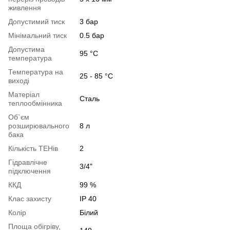
живлення
Допустимий тиск
3 бар
Мiнiмальний тиск
0.5 бар
Допустима
95 °C
температура
Температура на
25 - 85 °C
виході
Матеріал
Сталь
теплообмінника
Об`єм
розширювального
8 л
бака
Кількість ТЕНів
2
Гідравлічне
3/4"
підключення
ККД
99 %
Клас захисту
IP 40
Колір
Білий
Площа обігріву,