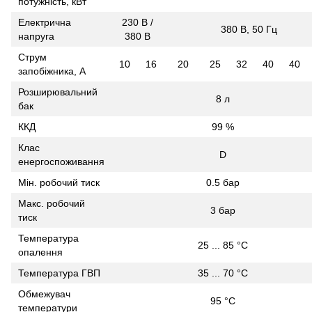
потужність, кВт
Електрична
230 В /
380 В, 50 Гц
напруга
380 В
Струм
10
16
20
25
32
40
40
запобіжника, А
Розширювальний
8 л
бак
ККД
99 %
Клас
D
енергоспоживання
Мiн. робочий тиск
0.5 бар
Макс. робочий
3 бар
тиск
Температура
25 ... 85 °C
опалення
Температура ГВП
35 ... 70 °C
Обмежувач
95 °C
температури