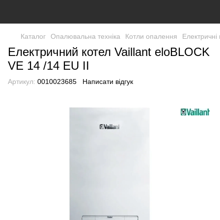
Каталог
Опалювальна техніка
Котли опалення
Електричні 
Електричний котел Vaillant eloBLOCK
VE 14 /14 EU II
Артикул:
0010023685
Написати відгук