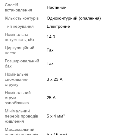
Спосіб
Настінний
встановлення
Кількість контурів
Одноконтурний (опалення)
Тип керування
Електронне
Номінальна
14.0
потужність, кВт
Циркуляційний
Так
насос
Розширювальний
Так
бак
Номінальне
споживання
3 х 23 A
струму
Номінальний
струм
25 А
запобіжника
Мінімальний
переріз проводів
5 х 4 мм²
живлення
Максимальний
переріз проводів
5 х 16 мм²