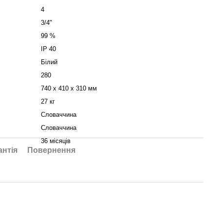
4
3/4"
99 %
IP 40
Білий
280
740 х 410 х 310 мм
27 кг
Словаччина
Словаччина
36 місяців
антія
Повернення