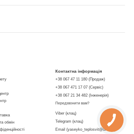
Контактна інформація
нету
+38 067 47 11 180 (Продаж)
+38 067 471 17 07 (Сервіс)
центр
‎+38 067 21 34 482 (Інженерія)
ентр
Передзвонити вам?
Viber (клац)
ставка
Telegram (клац)
та обмін
фіденційності
Email (yaseyko_teplosvit@ukr.net)