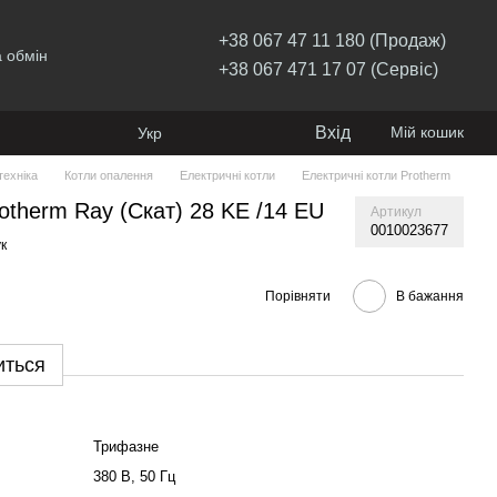
+38 067 47 11 180 (Продаж)
 обмін
+38 067 471 17 07 (Сервіс)
Вхід
Мій кошик
Укр
ехніка
Котли опалення
Електричні котли
Електричні котли Protherm
otherm Ray (Скат) 28 KE /14 EU
Артикул
0010023677
к
Порівняти
В бажання
иться
Трифазне
380 В, 50 Гц