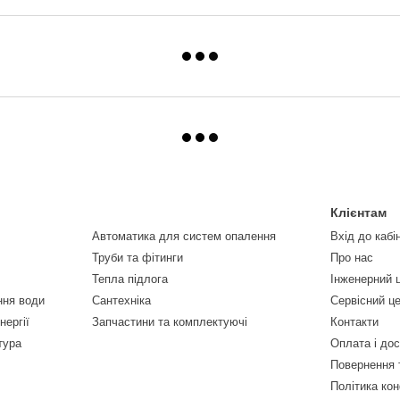
Клієнтам
Автоматика для систем опалення
Вхід до кабі
Труби та фітинги
Про нас
Тепла підлога
Інженерний 
ння води
Сантехніка
Сервісний ц
нергії
Запчастини та комплектуючі
Контакти
тура
Оплата і до
Повернення 
Політика кон