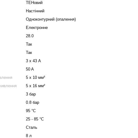
ТЕНовий
Настінний
Одноконтурний (опалення)
Електронне
28.0
Так
Так
3 х 43 A
50 A
ивлення
5 х 10 мм²
живлення
5 х 16 мм²
3 бар
0.8 бар
95 °C
25 - 85 °C
Сталь
8 л