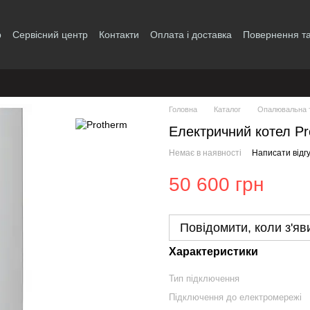
р
Сервісний центр
Контакти
Оплата і доставка
Повернення та
і
Головна
Каталог
Опалювальна т
Електричний котел Pr
Немає в наявності
Написати відгу
50 600 грн
Повідомити, коли з'яв
Характеристики
Тип підключення
Підключення до електромережі