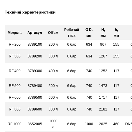
Технічні характеристики
Робочий
Ø D,
H,
h,
Модель
Артикул
Об'єм
тиск
мм
мм
мм
RF 200
8789100
200 л
6 бар
634
967
155
RF 300
8789200
300 л
6 бар
634
1267
155
RF 400
8789300
400 л
6 бар
740
1253
117
RF 500
8789400
500 л
6 бар
740
1473
117
RF 600
8789500
600 л
6 бар
740
1717
117
RF 800
8789600
800 л
6 бар
740
2182
117
1000
RF 1000
8652005
6 бар
1000
2025
460
DN6
л