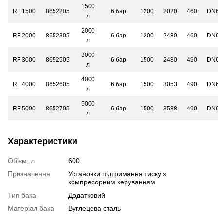
1500
RF 1500
8652205
6 бар
1200
2020
460
DN6
л
2000
RF 2000
8652305
6 бар
1200
2480
460
DN6
л
3000
RF 3000
8652505
6 бар
1500
2480
490
DN6
л
4000
RF 4000
8652605
6 бар
1500
3053
490
DN6
л
5000
RF 5000
8652705
6 бар
1500
3588
490
DN6
л
Характеристики
Об'єм, л
600
Призначення
Установки підтримання тиску з
компресорним керуванням
Тип бака
Додатковий
Матеріал бака
Вуглецева сталь