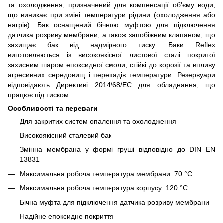
та охолодження, призначений для компенсації об'єму води,
що виникає при зміні температури рідини (охолодження або
нагрів). Бак оснащений бічною муфтою для підключення
датчика розриву мембрани, а також запобіжним клапаном, що
захищає бак від надмірного тиску. Баки Reflex
виготовляються із високоякісної листової сталі покритої
захисним шаром епоксидної смоли, стійкі до корозії та впливу
агресивних середовищ і перепадів температури. Резервуари
відповідають Директиві 2014/68/EC для обладнання, що
працює під тиском.
Особливості та переваги
Для закритих систем опалення та охолодження
Високоякісний сталевий бак
Змінна мембрана у формі груші відповідно до DIN EN
13831
Максимальна робоча температура мембрани: 70 °C
Максимальна робоча температура корпусу: 120 °C
Бічна муфта для підключення датчика розриву мембрани
Надійне епоксидне покриття