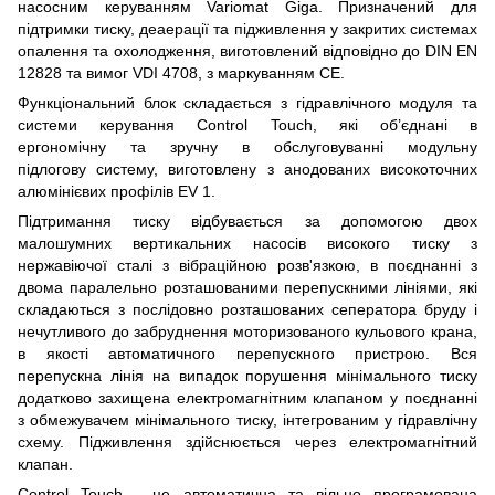
насосним керуванням Variomat Giga. Призначений для
підтримки тиску, деаерації та підживлення у закритих системах
опалення та охолодження, виготовлений відповідно до DIN EN
12828 та вимог VDI 4708, з маркуванням CE.
Функціональний блок складається з гідравлічного модуля та
системи керування Control Touch, які об’єднані в
ергономічну та зручну в обслуговуванні модульну
підлогову систему, виготовлену з анодованих високоточних
алюмінієвих профілів EV 1.
Підтримання тиску відбувається за допомогою двох
малошумних вертикальних насосів високого тиску з
нержавіючої сталі з вібраційною розв'язкою, в поєднанні з
двома паралельно розташованими перепускними лініями, які
складаються з послідовно розташованих сеператора бруду і
нечутливого до забруднення моторизованого кульового крана,
в якості автоматичного перепускного пристрою. Вся
перепускна лінія на випадок порушення мінімального тиску
додатково захищена електромагнітним клапаном у поєднанні
з обмежувачем мінімального тиску, інтегрованим у гідравлічну
схему. Підживлення здійснюється через електромагнітний
клапан.
Control Touch - це автоматична та вільно програмована