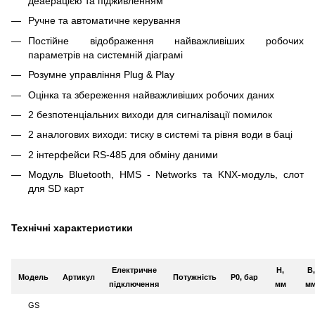
деаерацією та підживленням
Ручне та автоматичне керування
Постійне відображення найважливіших робочих
параметрів на системній діаграмі
Розумне управління Plug & Play
Оцінка та збереження найважливіших робочих даних
2 безпотенціальних виходи для сигналізації помилок
2 аналогових виходи: тиску в системі та рівня води в баці
2 інтерфейси RS-485 для обміну даними
Модуль Bluetooth, HMS - Networks та KNX-модуль, слот
для SD карт
Технічні характеристики
Електричне
H,
B,
Модель
Артикул
Потужність
P0,
бар
підключення
мм
м
GS