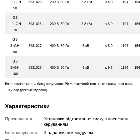
1.1+GH
8931025
230 В, 50 Гц
2.2 кВт
≤ 4.0
1194
154
50
GS
1.1+GH
8931026
230 В, 50 Гц
2.2 кВт
≤ 6.0
1194
154
70
GS
3+GH
8931027
400 В, 50 Гц
6 кВт
≤ 8.0
1194
154
90
GS
3+GH
8931028
400 В, 50 Гц
6 кВт
≤ 9.5
1194
154
100
Встановлюється на блоці керування:
P0
= статичний тиск + тиск насиченої пари
+ 0.2 бар (рекомендовано)
Характеристики
Призначення
Установки підтримання тиску з насосним
керуванням
Блок керування
З гідравлічним модулем