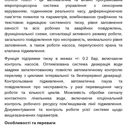
мікропроцесорна система управління: з сенсорним
керуванням, годинником реального часу, диференціюючою
пам'яттю помилок та параметрів, комбінованою графічною та
текстовою індикацією системного тиску, рівня заповнення
ємності та всіх робочих та аварійних повідомлень,
функціональної схеми, сигналізації активного режиму роботи,
загального повідомлення про несправність, мінімального рівня
заповнення, а також роботи насоса, перепускного крана та
клапана підживлення.
Функція підтримки тиску в межах +/- 0.2 бар, включаючи
контроль насосів. Оптимізована система деаерація води
завдяки запатентованому повністю автоматичному контролю
переливу з циклами інтервальної та безперервної деаерації.
Контрольоване підживлення, автоматична пауза та
повідомлення про несправність у разі перевищення часу
роботи та кількості циклів. Можливість обробки сигналу
контактного лічильника води, включаючи опціональний
контроль робочого ресурсу пом'якшувачів лінії підживлення.
Документування та контроль роботи усієї системи щодо
вищезазначених параметрів.
Особливості та переваги