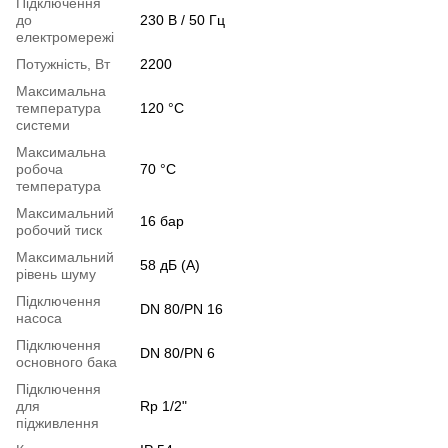
Підключення
до
230 В / 50 Гц
електромережі
Потужність, Вт
2200
Максимальна
температура
120 °C
системи
Максимальна
робоча
70 °C
температура
Максимальний
16 бар
робочий тиск
Максимальний
58 дБ (A)
рівень шуму
Підключення
DN 80/PN 16
насоса
Підключення
DN 80/PN 6
основного бака
Підключення
для
Rp 1/2"
підживлення