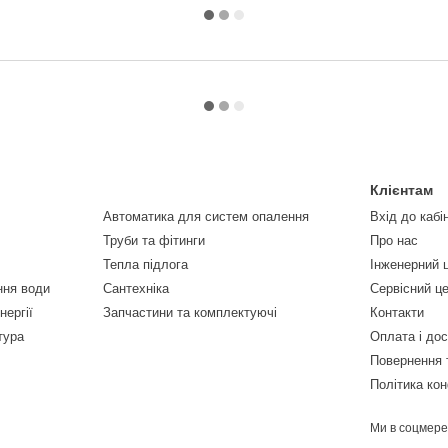
Клієнтам
Автоматика для систем опалення
Вхід до кабі
Труби та фітинги
Про нас
Тепла підлога
Інженерний 
ння води
Сантехніка
Сервісний ц
нергії
Запчастини та комплектуючі
Контакти
тура
Оплата і до
Повернення 
Політика кон
Ми в соцмер