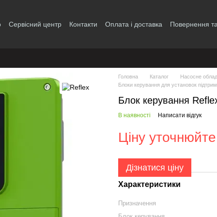
р
Сервісний центр
Контакти
Оплата і доставка
Повернення та
і
Головна
Каталог
Насосне обла
Блоки керування для установок підтрим
Блок керування Refle
В наявності
Написати відгук
Ціну уточнюйте
Дізнатися ціну
Характеристики
Призначення
Блок керування