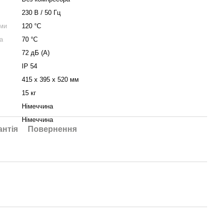
230 В / 50 Гц
ми
120 °C
а
70 °C
72 дБ (A)
IP 54
415 х 395 х 520 мм
15 кг
Німеччина
Німеччина
антія
Повернення