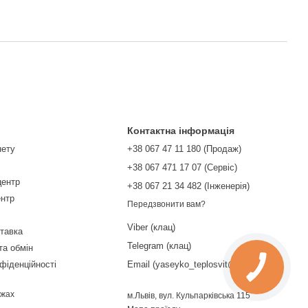
Контактна інформація
нету
+38 067 47 11 180 (Продаж)
+38 067 471 17 07 (Сервіс)
центр
‎+38 067 21 34 482 (Інженерія)
ентр
Передзвонити вам?
Viber (клац)
ставка
Telegram (клац)
та обмін
фіденційності
Email (yaseyko_teplosvit@ukr.net)
ежах
м.Львів, вул. Кульпарківська 115