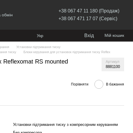
+38 067 47 11 180 (Продаж)
 обмін
+38 067 471 17 07 (Сервіс)
Вхід
Мій кошик
Укр
днання
Установки підтримання тиску
ання тиску
Блоки керування для установок підтримання тиску Reflex
x Reflexomat RS mounted
Артикул
8881100
Порівняти
В бажання
Установки підтримання тиску з компресорним керуванням
Без компресора