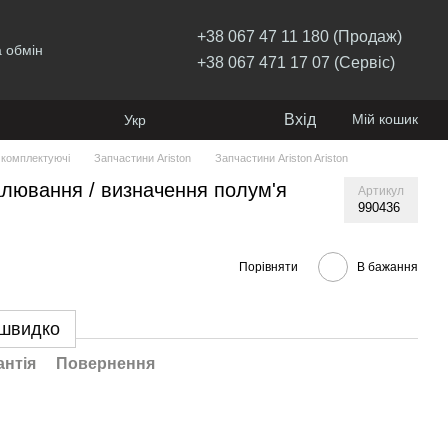
+38 067 47 11 180 (Продаж)
 обмін
+38 067 471 17 07 (Сервіс)
Вхід
Мій кошик
Укр
 комплектуючі
Запчастини Ariston
Запчастини Ariston Ariston
алювання / визначення полум'я
Артикул
990436
Порівняти
В бажання
 швидко
антія
Повернення