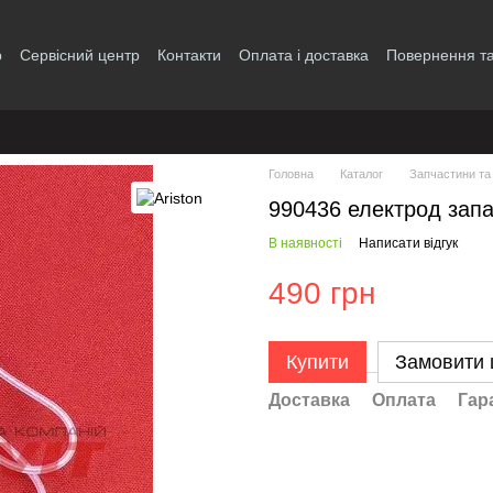
р
Сервісний центр
Контакти
Оплата і доставка
Повернення та
і
Головна
Каталог
Запчастини та
990436 електрод зап
В наявності
Написати відгук
490 грн
Купити
Замовити
Доставка
Оплата
Гар