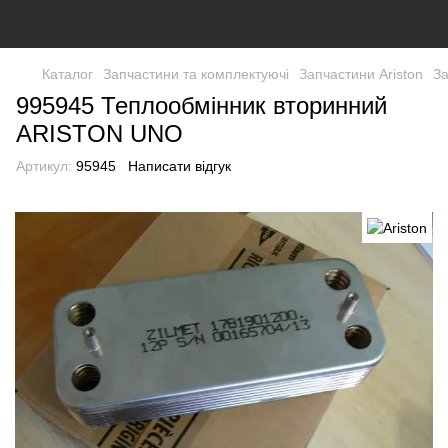
Каталог
Запчастини та комплектуючі
Запчастини Ariston
За
995945 Теплообмінник вторинний
ARISTON UNO
Артикул:
95945
Написати відгук