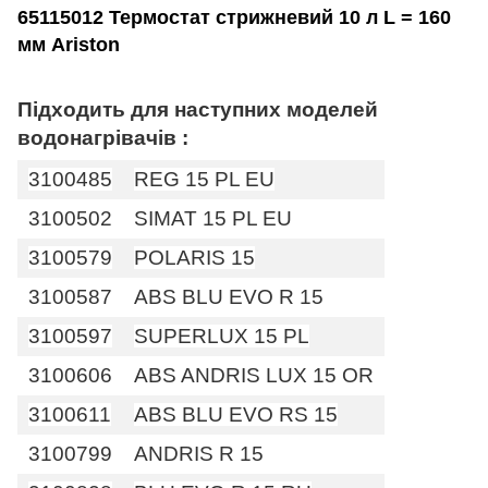
65115012 Термостат стрижневий 10 л L = 160
мм Ariston
Підходить для наступних моделей
водонагрівачів :
3100485
REG 15 PL EU
3100502
SIMAT 15 PL EU
3100579
POLARIS 15
3100587
ABS BLU EVO R 15
3100597
SUPERLUX 15 PL
3100606
ABS ANDRIS LUX 15 OR
3100611
ABS BLU EVO RS 15
3100799
ANDRIS R 15