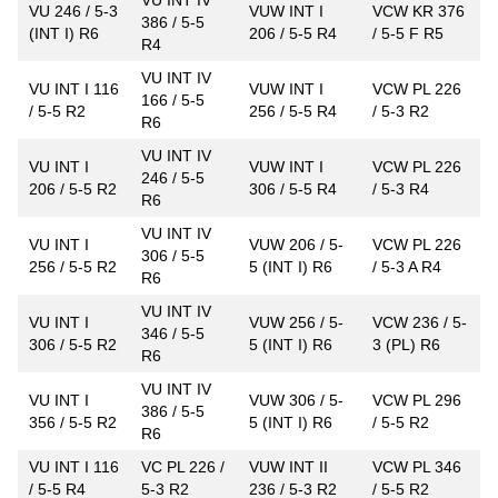
VU 246 / 5-3
VUW INT I
VCW KR 376
386 / 5-5
(INT I) R6
206 / 5-5 R4
/ 5-5 F R5
R4
VU INT IV
VU INT I 116
VUW INT I
VCW PL 226
166 / 5-5
/ 5-5 R2
256 / 5-5 R4
/ 5-3 R2
R6
VU INT IV
VU INT I
VUW INT I
VCW PL 226
246 / 5-5
206 / 5-5 R2
306 / 5-5 R4
/ 5-3 R4
R6
VU INT IV
VU INT I
VUW 206 / 5-
VCW PL 226
306 / 5-5
256 / 5-5 R2
5 (INT I) R6
/ 5-3 A R4
R6
VU INT IV
VU INT I
VUW 256 / 5-
VCW 236 / 5-
346 / 5-5
306 / 5-5 R2
5 (INT I) R6
3 (PL) R6
R6
VU INT IV
VU INT I
VUW 306 / 5-
VCW PL 296
386 / 5-5
356 / 5-5 R2
5 (INT I) R6
/ 5-5 R2
R6
VU INT I 116
VC PL 226 /
VUW INT II
VCW PL 346
/ 5-5 R4
5-3 R2
236 / 5-3 R2
/ 5-5 R2