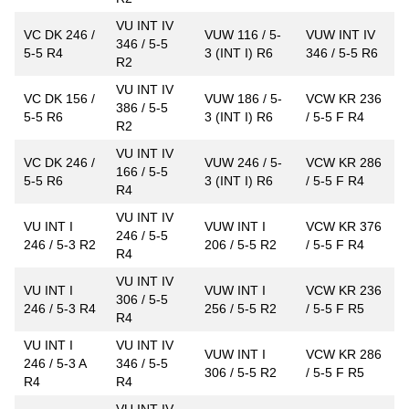
VU INT IV
VC DK 246 /
VUW 116 / 5-
VUW INT IV
346 / 5-5
5-5 R4
3 (INT I) R6
346 / 5-5 R6
R2
VU INT IV
VC DK 156 /
VUW 186 / 5-
VCW KR 236
386 / 5-5
5-5 R6
3 (INT I) R6
/ 5-5 F R4
R2
VU INT IV
VC DK 246 /
VUW 246 / 5-
VCW KR 286
166 / 5-5
5-5 R6
3 (INT I) R6
/ 5-5 F R4
R4
VU INT IV
VU INT I
VUW INT I
VCW KR 376
246 / 5-5
246 / 5-3 R2
206 / 5-5 R2
/ 5-5 F R4
R4
VU INT IV
VU INT I
VUW INT I
VCW KR 236
306 / 5-5
246 / 5-3 R4
256 / 5-5 R2
/ 5-5 F R5
R4
VU INT I
VU INT IV
VUW INT I
VCW KR 286
246 / 5-3 A
346 / 5-5
306 / 5-5 R2
/ 5-5 F R5
R4
R4
VU INT IV