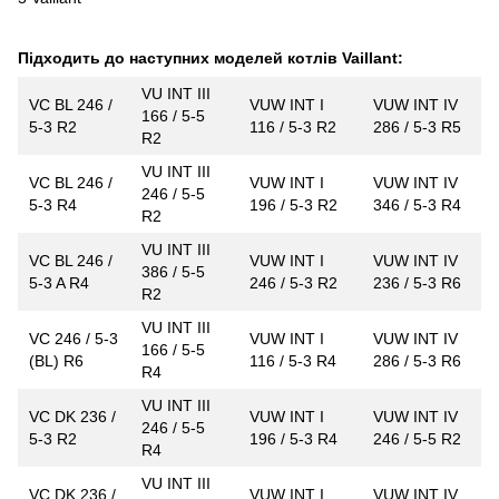
Підходить до наступних моделей котлів Vaillant:
VU INT III
VC BL 246 /
VUW INT I
VUW INT IV
166 / 5-5
5-3 R2
116 / 5-3 R2
286 / 5-3 R5
R2
VU INT III
VC BL 246 /
VUW INT I
VUW INT IV
246 / 5-5
5-3 R4
196 / 5-3 R2
346 / 5-3 R4
R2
VU INT III
VC BL 246 /
VUW INT I
VUW INT IV
386 / 5-5
5-3 A R4
246 / 5-3 R2
236 / 5-3 R6
R2
VU INT III
VC 246 / 5-3
VUW INT I
VUW INT IV
166 / 5-5
(BL) R6
116 / 5-3 R4
286 / 5-3 R6
R4
VU INT III
VC DK 236 /
VUW INT I
VUW INT IV
246 / 5-5
5-3 R2
196 / 5-3 R4
246 / 5-5 R2
R4
VU INT III
VC DK 236 /
VUW INT I
VUW INT IV