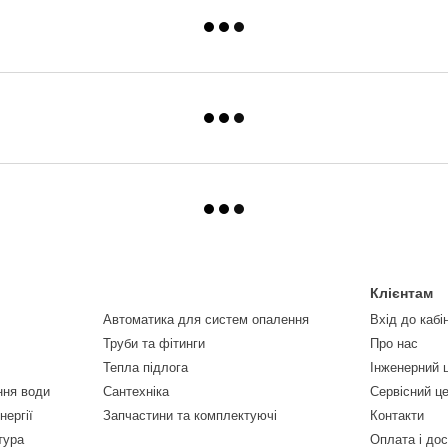
Клієнтам
Автоматика для систем опалення
Вхід до кабі
Труби та фітинги
Про нас
Тепла підлога
Інженерний 
ння води
Сантехніка
Сервісний ц
нергії
Запчастини та комплектуючі
Контакти
тура
Оплата і до