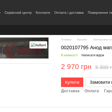
р
Сервісний центр
Контакти
Оплата і доставка
Повернення та
і
Головна
Каталог
Запчастини та
0020107795 Анод магн
В наявності
Написати відгук
2 970 грн
3 300 
Купити
Замовити
Доставка
Оплата
Гар