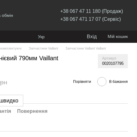
+38 067 47 11 180 (Продаж)
 обмін
+38 067 471 17 07 (Сервіс)
Вхід
Мій кошик
Укр
 комплектуючі
Запчастини Vaillant
Запчастини Vaillant Vaillant
ієвий 790мм Vaillant
Артикул
0020107795
грн
Порівняти
В бажання
 швидко
антія
Повернення