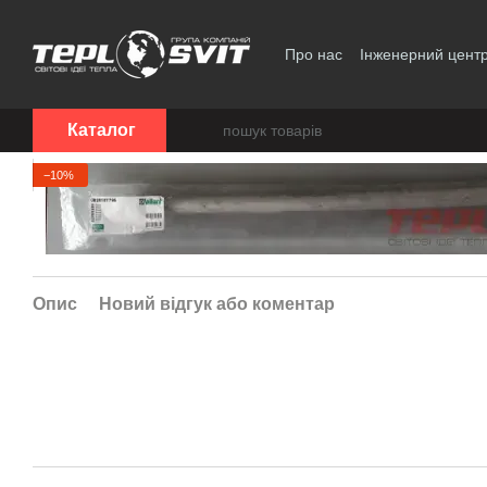
Перейти до основного контенту
Про нас
Інженерний цент
Політика конфіденційност
Каталог
−10%
Опис
Новий відгук або коментар