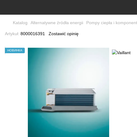
Katalog
Alternatywne źródła energii
Pompy ciepła i komponen
Artykuł:
8000016391
Zostawić opinię
НОВИНКА