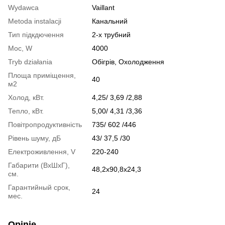
Wydawca
Vaillant
Metoda instalacji
Канальний
Тип підкдючення
2-х трубний
Moc, W
4000
Tryb działania
Обігрів, Охолодження
Площа приміщення,
40
м2
Холод, кВт.
4,25/ 3,69 /2,88
Тепло, кВт.
5,00/ 4,31 /3,36
Повітропродуктивність
735/ 602 /446
Рівень шуму, дБ
43/ 37,5 /30
Електроживлення, V
220-240
Габарити (ВхШхГ),
48,2х90,8х24,3
см.
Гарантийный срок,
24
мес.
Opinie