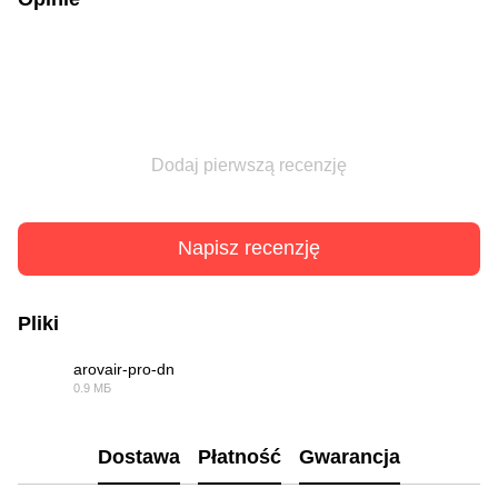
Dodaj pierwszą recenzję
Napisz recenzję
Pliki
arovair-pro-dn
0.9 МБ
PDF
Dostawa
Płatność
Gwarancja