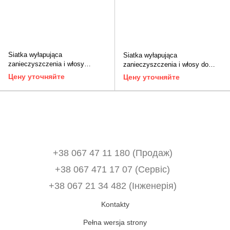
Siatka wyłapująca
Siatka wyłapująca
zanieczyszczenia i włosy
zanieczyszczenia i włosy do
TECEdrainprofile (674002)
odpływów prysznicowych
Цену уточняйте
Цену уточняйте
TECEdrainline (660005)
+38 067 47 11 180 (Продаж)
+38 067 471 17 07 (Сервіс)
‎+38 067 21 34 482 (Інженерія)
Kontakty
Pełna wersja strony