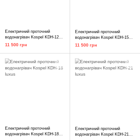
Електричний проточний
Електричний проточний
водонагрівач Kospel KDH-12
водонагрівач Kospel KDH-15
luxus
luxus
11 500 грн
11 500 грн
Електричний проточний
Електричний проточний
водонагрівач Kospel KDH-18
водонагрівач Kospel KDH-21
luxus
luxus