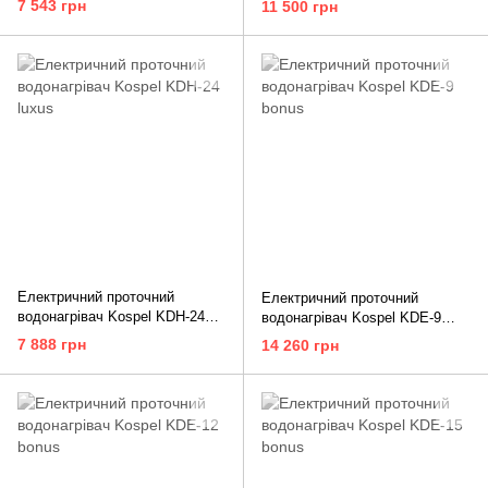
7 543 грн
11 500 грн
Електричний проточний
Електричний проточний
водонагрівач Kospel KDH-24
водонагрівач Kospel KDE-9
luxus
bonus
7 888 грн
14 260 грн