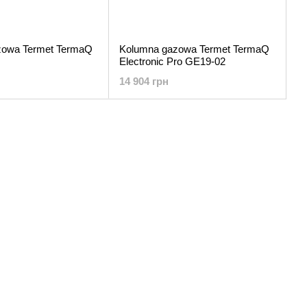
zowa Termet TermaQ
Kolumna gazowa Termet TermaQ
Electronic Pro GE19-02
14 904 грн