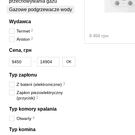
przechowywania gazu
Gazowe podgrzewacze wody
Wydawca
2
Termet
9 450 грн
2
Ariston
Cena, грн
Od Cena, грн
Do Cena, грн
OK
Typ zapłonu
3
Z baterii (elektroniczne)
Zapłon piezoelektryczny
1
(przycisk)
Typ komory spalania
4
Otwarty
Typ komina