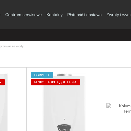
e
Centrum serwisowe
Kontakty
Płatność i dostawa
Zwroty i wym
grzewacze wody
y
НОВИНКА
А
БЕЗКОШТОВНА ДОСТАВКА