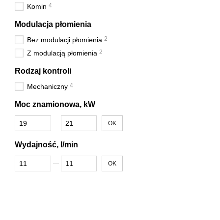
4
Komin
Modulacja płomienia
2
Bez modulacji płomienia
2
Z modulacją płomienia
Rodzaj kontroli
4
Mechaniczny
Moc znamionowa, kW
Od Moc znamionowa, kW
Do Moc znamionowa, kW
OK
Wydajność, l/min
Od Wydajność, l/min
Do Wydajność, l/min
OK