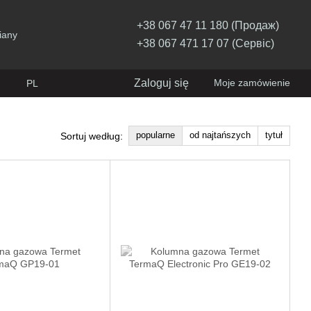
+38 067 47 11 180 (Продаж)
iany
+38 067 471 17 07 (Сервіс)
Zaloguj się
Moje zamówienie
PL
popularne
od najtańszych
tytuł
Sortuj według: