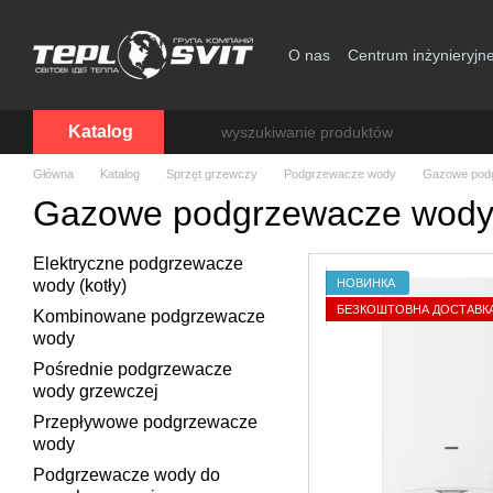
Przejdź do głównej treści
O nas
Centrum inżynieryjn
Zgoda użytkownika
Katalog
Główna
Katalog
Sprzęt grzewczy
Podgrzewacze wody
Gazowe pod
Gazowe podgrzewacze wod
Elektryczne podgrzewacze
НОВИНКА
wody (kotły)
БЕЗКОШТОВНА ДОСТАВК
Kombinowane podgrzewacze
wody
Pośrednie podgrzewacze
wody grzewczej
Przepływowe podgrzewacze
wody
Podgrzewacze wody do