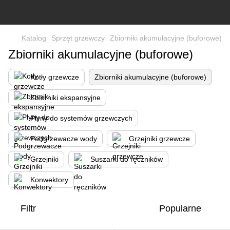
Katalog
Sprzęt grzewczy
Zbiorniki akumulacyjne (buforowe)
Zbiorniki akumulacyjne (buforowe)
Kotły grzewcze
Zbiorniki akumulacyjne (buforowe)
Zbiorniki ekspansyjne
Płyny do systemów grzewczych
Podgrzewacze wody
Grzejniki grzewcze
Grzejniki
Suszarki do ręczników
Konwektory
Filtr
Popularne