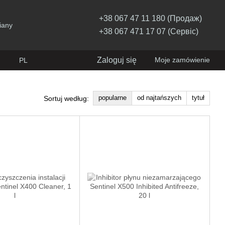
+38 067 47 11 180 (Продаж)
iany
+38 067 471 17 07 (Сервіс)
Zaloguj się
Moje zamówienie
PL
popularne
od najtańszych
tytuł
Sortuj według: