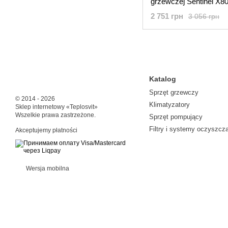
grzewczej Sentinel X80
1 l
2 751 грн
3 056 грн
Katalog
Sprzęt grzewczy
© 2014 - 2026
Klimatyzatory
Sklep internetowy «Teplosvit»
Wszelkie prawa zastrzeżone.
Sprzęt pompujący
Filtry i systemy oczyszcz
Akceptujemy płatności
Wersja mobilna