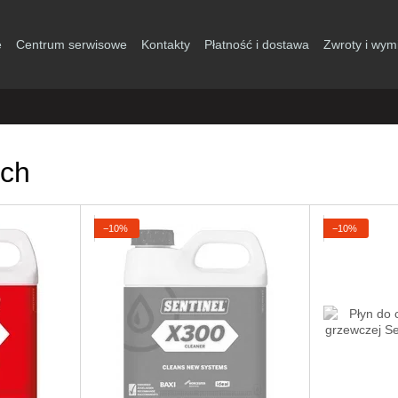
e
Centrum serwisowe
Kontakty
Płatność i dostawa
Zwroty i wym
ych
−10%
−10%