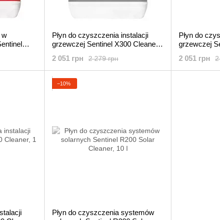
u w
Płyn do czyszczenia instalacji
Płyn do czys
entinel
grzewczej Sentinel X300 Cleaner,
grzewczej Se
l
1 l
1 l
2 051 грн
2 051 грн
2 279 грн
2
−10%
talacji
Płyn do czyszczenia systemów