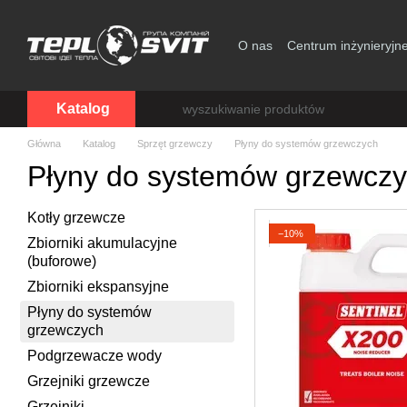
Przejdź do głównej treści
O nas
Centrum inżynieryjn
Zgoda użytkownika
Katalog
Główna
Katalog
Sprzęt grzewczy
Płyny do systemów grzewczych
Płyny do systemów grzewcz
Kotły grzewcze
−10%
Zbiorniki akumulacyjne
(buforowe)
Zbiorniki ekspansyjne
Płyny do systemów
grzewczych
Podgrzewacze wody
Grzejniki grzewcze
Grzejniki