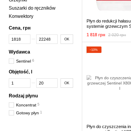
Suszarki do ręczników
Konwektory
Płyn do redukcji hałas
systemie grzewczym S
Cena, грн
X200 Noise Reducer, 1 
1 818 грн
2 020 грн
Od Cena, грн
Do Cena, грн
OK
−10%
Wydawca
6
Sentinel
Objętość, l
Od Objętość, l
Do Objętość, l
OK
Rodzaj płynu
5
Koncentrat
1
Gotowy płyn
Płyn do czyszczenia ins