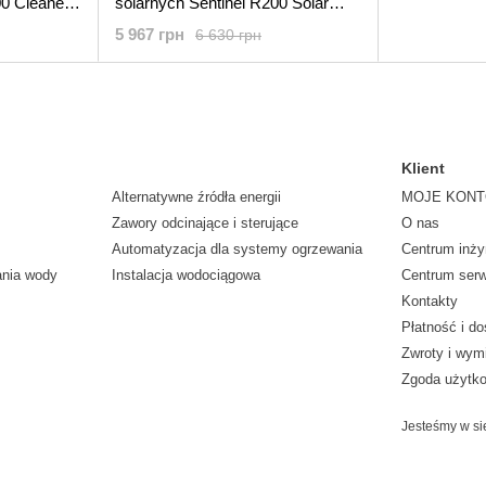
0 Cleaner,
solarnych Sentinel R200 Solar
Cleaner, 10 l
5 967 грн
6 630 грн
Klient
Alternatywne źródła energii
MOJE KON
Zawory odcinające i sterujące
O nas
Automatyzacja dla systemy ogrzewania
Centrum inży
ania wody
Instalacja wodociągowa
Centrum ser
Kontakty
Płatność i d
Zwroty i wym
Zgoda użytk
Jesteśmy w si