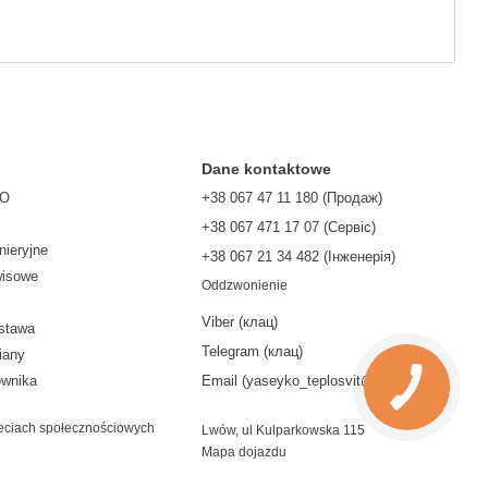
Dane kontaktowe
TO
+38 067 47 11 180 (Продаж)
+38 067 471 17 07 (Сервіс)
nieryjne
‎+38 067 21 34 482 (Інженерія)
wisowe
Oddzwonienie
Viber (клац)
ostawa
Telegram (клац)
iany
ownika
Email (yaseyko_teplosvit@ukr.net)
eciach społecznościowych
Lwów, ul Kulparkowska 115
Mapa dojazdu