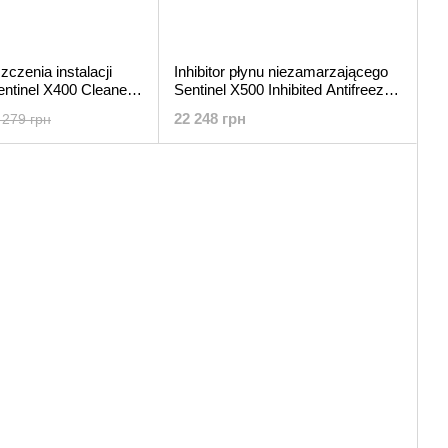
zczenia instalacji
Inhibitor płynu niezamarzającego
ntinel X400 Cleaner,
Sentinel X500 Inhibited Antifreeze,
20 l
22 248 грн
 279 грн