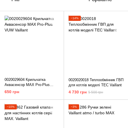
−14%
0020029604 Крильчатка
0020020018 Теплообмінник ГВП
Аквасенсор MAX Pro-Plus
для котлів моделі TEC Vaillant
VUW Vaillant
650 грн
4 730 грн
5 500 грн
−10%
−3%