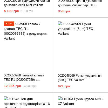
0020020015 Триходовий клапан
0020265137 кран підживлення
до котлів серії Mini Vaillant
до котла Vaillant серії TEC
5 100 грн
850 грн
6 000 грн
−15%
0020053968 Газовий клапан
0020048969 Ручки управління
TEC R1 (0020097959) з
(3шт.) TEC Vaillant
редуктором Vaillant
12 665 грн
621 грн
14 900 грн