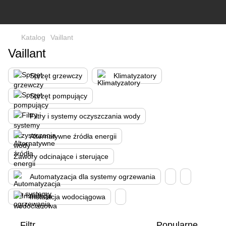
Katalog
Vaillant
Vaillant
Sprzęt grzewczy
Klimatyzatory
Sprzęt pompujący
Filtry i systemy oczyszczania wody
Alternatywne źródła energii
Zawory odcinające i sterujące
Automatyzacja dla systemy ogrzewania
Instalacja wodociągowa
Filtr
Popularne