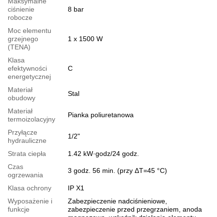
Maksymalne
ciśnienie
8 bar
robocze
Moc elementu
grzejnego
1 х 1500 W
(TENA)
Klasa
efektywności
C
energetycznej
Materiał
Stal
obudowy
Materiał
Pianka poliuretanowa
termoizolacyjny
Przyłącze
1/2"
hydrauliczne
Strata ciepła
1.42 kW·godz/24 godz.
Czas
3 godz. 56 min. (przy ΔT=45 °C)
ogrzewania
Klasa ochrony
IP X1
Wyposażenie i
Zabezpieczenie nadciśnieniowe,
funkcje
zabezpieczenie przed przegrzaniem, anoda