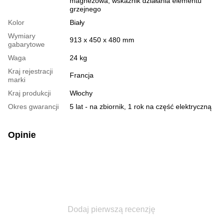
magnezowa, wskaźnik działania elementu
grzejnego
Kolor
Biały
Wymiary
913 х 450 х 480 mm
gabarytowe
Waga
24 kg
Kraj rejestracji
Francja
marki
Kraj produkcji
Włochy
Okres gwarancji
5 lat - na zbiornik, 1 rok na część elektryczną
Opinie
Dodaj pierwszą recenzję