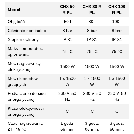
CHX 50
CHX 80 R
CHX 100
Model
R PL
PL
R PL
Objętość
50 l
80 l
100 l
Ciśnienie nominalne
8 bar
8 bar
8 bar
Stopień ochrony
IP X1
IP X1
IP X1
Maks. temperatura
75 °С
75 °С
75 °С
ogrzewania
Moc nagrzewnicy
1500 W
1500 W
1500 W
elektrycznej
Moc elementów
1 х 1500
1 х 1500
1 х 1500
grzejnych
W
W
W
Podłączenie do sieci
230 V, 50
230 V, 50
230 V, 50
energetycznej
Hz
Hz
Hz
Klasa efektywności
С
С
С
energetycznej
Czas nagrzewania
1 godz.
3 godz.
3 godz.
ΔT=45 °С
56 min.
06 min.
56 min.