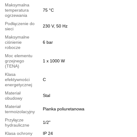
Maksymalna
temperatura
75 °С
ogrzewania
Podłączenie do
230 V, 50 Hz
sieci
Maksymalne
ciśnienie
6 bar
robocze
Moc elementu
grzejnego
1 х 1000 W
(TENA)
Klasa
efektywności
С
energetycznej
Materiał
Stal
obudowy
Materiał
Pianka poliuretanowa
termoizolacyjny
Przyłącze
1/2"
hydrauliczne
Klasa ochrony
IP 24