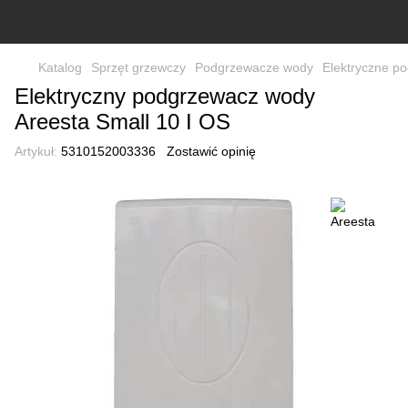
Katalog
Sprzęt grzewczy
Podgrzewacze wody
Elektryczne p
Elektryczny podgrzewacz wody
Areesta Small 10 I OS
Artykuł:
5310152003336
Zostawić opinię