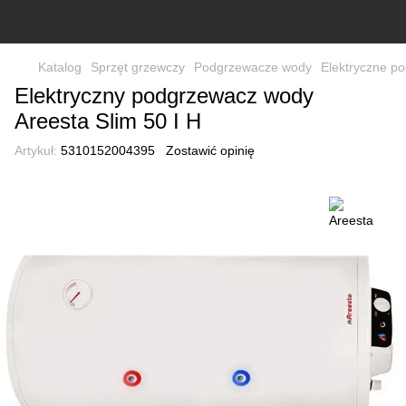
Katalog
Sprzęt grzewczy
Podgrzewacze wody
Elektryczne p
Elektryczny podgrzewacz wody
Areesta Slim 50 I H
Artykuł:
5310152004395
Zostawić opinię