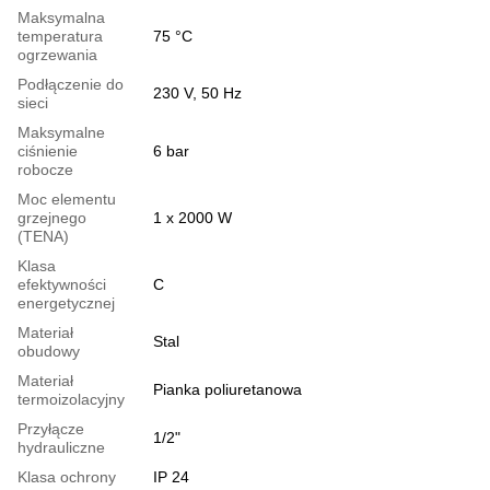
Maksymalna
temperatura
75 °С
ogrzewania
Podłączenie do
230 V, 50 Hz
sieci
Maksymalne
ciśnienie
6 bar
robocze
Moc elementu
grzejnego
1 x 2000 W
(TENA)
Klasa
efektywności
C
energetycznej
Materiał
Stal
obudowy
Materiał
Pianka poliuretanowa
termoizolacyjny
Przyłącze
1/2"
hydrauliczne
Klasa ochrony
IP 24