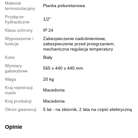
Materiał
Pianka poliuretanowa
termoizolacyjny
Przyłącze
1/2"
hydrauliczne
Klasa ochrony
IP 24
Wyposażenie i
Zabezpieczenie nadciśnieniowe,
funkcje
zabezpieczenie przed przegrzaniem,
mechaniczna regulacja temperatury
Kolor
Biały
Wymiary
565 х 440 х 440 mm
gabarytowe
Waga
20 kg
Kraj rejestracji
Macedonia
marki
Kraj produkcji
Macedonia
Okres gwarancji
5 lat - na zbiornik, 2 lata na część elektryczną
Opinie