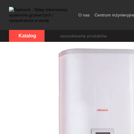
Przejdź do głównej treści
O nas
Centrum inżynieryjn
Zgoda użytkownika
Katalog