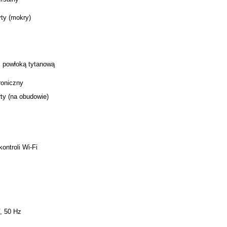
ty (mokry)
z powłoką tytanową
roniczny
ty (na obudowie)
kontroli Wi-Fi
, 50 Hz