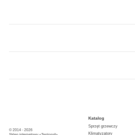
Katalog
Sprzęt grzewczy
© 2014 - 2026
Klimatyzatory
Sklep internetowy «Teplosvit»