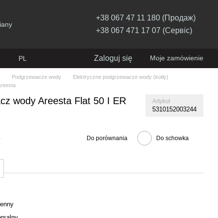
+38 067 47 11 180 (Продаж)
iany
+38 067 471 17 07 (Сервіс)
Zaloguj się
Moje zamówienie
PL
Podgrzewacze wody
Elektryczne podgrzewacze wody (kotły)
Areesta
cz wody Areesta Flat 50 I ER
Artykuł
5310152003244
ę
е
Do porównania
Do schowka
ienny
rsalny