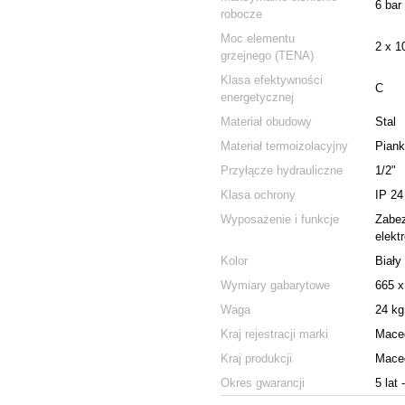
6 bar
robocze
Moc elementu
2 x 1
grzejnego (TENA)
Klasa efektywności
С
energetycznej
Materiał obudowy
Stal
Materiał termoizolacyjny
Piank
Przyłącze hydrauliczne
1/2"
Klasa ochrony
IP 24
Wyposażenie i funkcje
Zabez
elekt
Kolor
Biały
Wymiary gabarytowe
665 
Waga
24 kg
Kraj rejestracji marki
Mace
Kraj produkcji
Mace
Okres gwarancji
5 lat