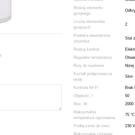
Rodzaj elementu
Odkry
grzejnego
Liczba elementów
2
grzejnych
Powłoka wewnętrzna
Stal 
zbiornika
Rodzaj kontroli
Elekt
ą
Regulator temperatury
Otwar
Rury do eyelinera
Niżej
Kształt podgrzewacza
Slim
wody
Kontrola Wi-Fi
Brak 
Objętość, l
50
Moc, W
2000
Maksymalna
75 °С
temperatura ogrzewania
Podłączenie do sieci
230 V
Maksymalne ciśnienie