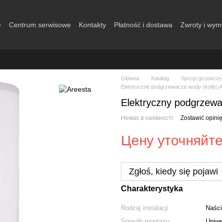
e
Centrum serwisowe
Kontakty
Płatność i dostawa
Zwroty i wym
Główna
Katalog
Sprzęt grzewczy
Elektryczne podgrzewacze wody (kotły) 
Elektryczny podgrzewa
Немає в наявності
Zostawić opini
Цену уточняйт
Zgłoś, kiedy się pojawi
Charakterystyka
Rodzaj instalacji
Naśc
Sposób montażu
Uniwe