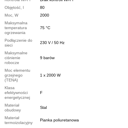
Objętość, l
80
Moc, W
2000
Maksymalna
temperatura
75 °С
ogrzewania
Podłączenie do
230 V / 50 Hz
sieci
Maksymalne
ciśnienie
9 barów
robocze
Moc elementu
grzejnego
1 x 2000 W
(TENA)
Klasa
efektywności
F
energetycznej
Materiał
Stal
obudowy
Materiał
Pianka poliuretanowa
termoizolacyjny