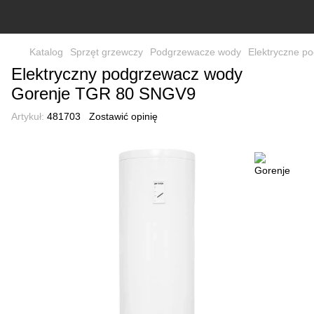
Katalog
Sprzęt grzewczy
Podgrzewacze wody
Elektryczne p
Elektryczny podgrzewacz wody
Gorenje TGR 80 SNGV9
Artykuł:
481703
Zostawić opinię