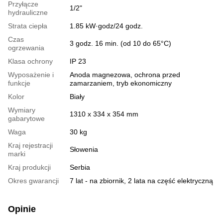
Przyłącze
1/2"
hydrauliczne
Strata ciepła
1.85 kW·godz/24 godz.
Czas
3 godz. 16 min. (od 10 do 65°C)
ogrzewania
Klasa ochrony
ІР 23
Wyposażenie i
Anoda magnezowa, ochrona przed
funkcje
zamarzaniem, tryb ekonomiczny
Kolor
Biały
Wymiary
1310 х 334 х 354 mm
gabarytowe
Waga
30 kg
Kraj rejestracji
Słowenia
marki
Kraj produkcji
Serbia
Okres gwarancji
7 lat - na zbiornik, 2 lata na część elektryczną
Opinie