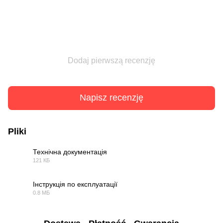
Dodaj pierwszą recenzję
Napisz recenzję
Pliki
Технічна документація
121 КБ
PDF
Інструкція по експлуатації
0.8 МБ
PDF