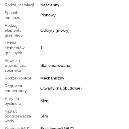
Rodzaj instalacji
Naścienny
Sposób
Pionowy
montażu
Rodzaj
elementu
Odkryty (mokry)
grzejnego
Liczba
elementów
1
grzejnych
Powłoka
wewnętrzna
Stal emaliowana
zbiornika
Rodzaj kontroli
Mechaniczny
Regulator
Otwarty (na obudowie)
temperatury
Rury do
Niżej
eyelinera
Kształt
podgrzewacza
Slim
wody
Kontrola Wi-Fi
Brak kontroli Wi-Fi